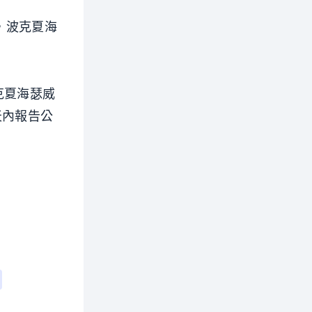
，波克夏海
克夏海瑟威
天內報告公