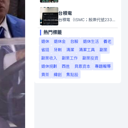
台積電
台積電（tSMC；股票代號2330）是全球領先的半導體代工公司，成立於1987年，總部位於台灣新竹。且已於美國、日本、德國及中國設廠，台積電是全球首家專業積體電路製造服務公司，也是全球最先進和最大規模的半導體代工廠。
熱門標籤
退休
退休金
台股
退休生活
養老
省錢
牙刷
清潔
清潔工具
副業
副業收入
副業工作
副業投資
退休規劃
西進
貝恩資本
專題報導
貢茶
緯創
焦點股