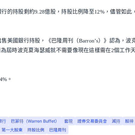
行的持股剩約9.28億股，持股比例降至12%，儘管如此
美國銀行持股，《巴隆周刊（Barron’s）》認為，波
因為屆時波克夏海瑟威就不需要像現在這樣需在2個工作
4%。
銀行
巴菲特（Warren Buffet）
套現
證券交易委員會
減持
股神
第一大股東
持股比例
巴隆周刊