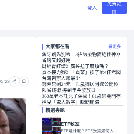
免費註
登入
冊
大家都在看
看更多
舊牙刷先別丟！3招讓廢物變絕佳神器
省錢又超好用
財經青紅燈》廣達惹了麻煩嗎？
資本接力賽》「貢茶」換了第4任老闆
台灣創辦人賺最少
05:22
錢包只剩24元！71歲獨居阿嬤公開極
限省錢術 撐到年金發放日
360萬老本託兒子保管！81歲婦翻開存
摺見「驚人數字」瞬間崩潰
精選專題
ETF教室
ETF是什麼？ETF投資如何入門？本系列專題文章將會告訴你新手必須知道的ETF基礎知識。