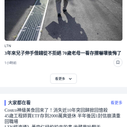
LTN
3年來兒子伸手借錢從不拒絕 70歲老母一看存摺嚇壞後悔了
1小時前
看更多
大家都在看
看更多
Costco神級美食回來了！消失近10年突回歸掀回憶殺
45歲工程師買ETF存到2000萬爽退休 半年後因1封信崩潰重
回職場