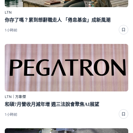
LTN
你存了嗎？累到想辭職走人 「倦怠基金」成新風潮
1小時前
LTN｜方韋傑
和碩7月營收月減年增 週三法說會聚焦AI展望
1小時前