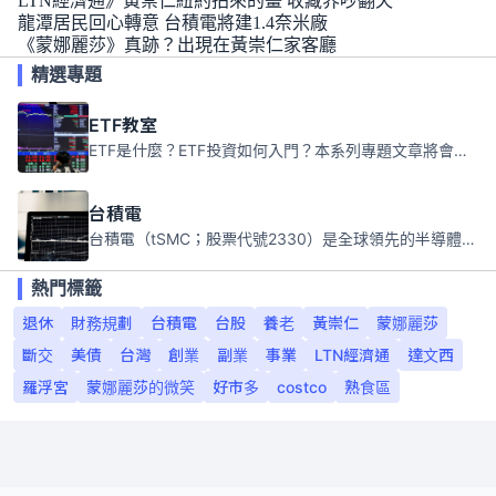
LTN經濟通》黃崇仁紐約拍來的畫 收藏界吵翻天
龍潭居民回心轉意 台積電將建1.4奈米廠
《蒙娜麗莎》真跡？出現在黃崇仁家客廳
精選專題
ETF教室
ETF是什麼？ETF投資如何入門？本系列專題文章將會告訴你新手必須知道的ETF基礎知識。
台積電
台積電（tSMC；股票代號2330）是全球領先的半導體代工公司，成立於1987年，總部位於台灣新竹。且已於美國、日本、德國及中國設廠，台積電是全球首家專業積體電路製造服務公司，也是全球最先進和最大規模的半導體代工廠。
熱門標籤
退休
財務規劃
台積電
台股
養老
黃崇仁
蒙娜麗莎
斷交
美債
台灣
創業
副業
事業
LTN經濟通
達文西
羅浮宮
蒙娜麗莎的微笑
好市多
costco
熟食區