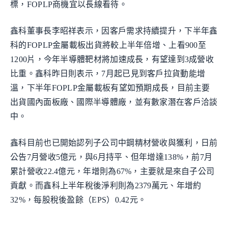
標，FOPLP商機宜以長線看待。
鑫科董事長李昭祥表示，因客戶需求持續提升，下半年鑫
科的FOPLP金屬載板出貨將較上半年倍增、上看900至
1200片，今年半導體靶材將加速成長，有望達到3成營收
比重。鑫科昨日則表示，7月起已見到客戶拉貨動能增
溫，下半年FOPLP金屬載板有望如預期成長，目前主要
出貨國內面板廠、國際半導體廠，並有數家潛在客戶洽談
中。
鑫科目前也已開始認列子公司中鋼精材營收與獲利，日前
公告7月營收5億元，與6月持平、但年增達138%，前7月
累計營收22.4億元，年增則為67%，主要就是來自子公司
貢獻。而鑫科上半年稅後淨利則為2379萬元、年增約
32%，每股稅後盈餘（EPS）0.42元。