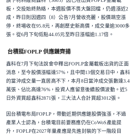
旗下材料廠商鑫科（3663）因已在出貨FOPLP金屬載
板，交投始終熱絡，本週股價不畏大盤回檔，仍週漲近2
成，昨日則因週四（8）公告7月營收亮麗，股價跳空漲
停，終場收在95.8元，再創歷史新高價，成交量逾3000多
張。從6月下旬低點44.05元至昨日漲幅逾1.17倍。
台積挺FOPLP 供應鏈齊揚
鑫科在7月下旬法說會中釋出FOPLP金屬載板出貨的正面
消息，至今股價漲幅達57%，且中間13個交易日中，鑫科
的當沖成交量一直居高不下，本月8日當沖成交張數達3.4
萬張、佔比高達76%，投資人應留意後續股價波動。近5
日外資買超鑫科2871張，三大法人合計買超3012張。
因台積電布局FOPLP，帶動近期供應鏈股價強漲，不過
產業人士認為，台積電目前要務應仍在CoWoS產能提
升，FOPLP在2027年量產應是先進封裝的下一階段目