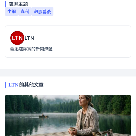
關聯主題
中鋼
鑫科
飆股幕後
LTN
最迅速詳實的新聞媒體
LTN
的其他文章