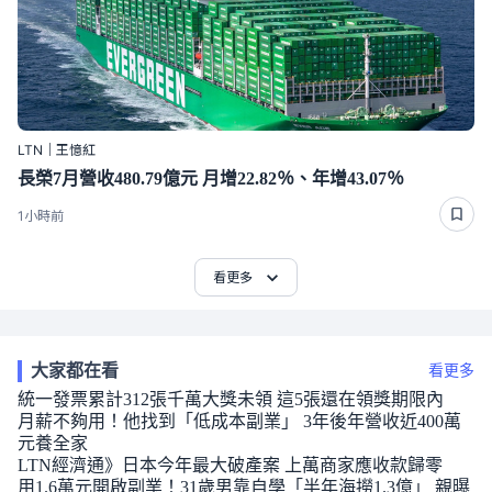
LTN｜王憶紅
長榮7月營收480.79億元 月增22.82％、年增43.07％
1小時前
看更多
大家都在看
看更多
統一發票累計312張千萬大獎未領 這5張還在領獎期限內
月薪不夠用！他找到「低成本副業」 3年後年營收近400萬
元養全家
LTN經濟通》日本今年最大破產案 上萬商家應收款歸零
用1.6萬元開啟副業！31歲男靠自學「半年海撈1.3億」 親曝