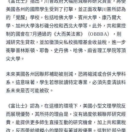
《富比士》指出，川普政府大幅削減聯邦研究資金，將使
美國各州的國際學生受到了打擊，並正面攻擊川普所認為
的「覺醒」學校，包括哈佛大學、賓州大學、康乃爾大
學、加州大學洛杉磯分校和西北大學等。此外，共和黨控
制的國會在7月通過的《大而美法案》（OBBBA），削
減研究生貸款，並加徵頂尖私校捐贈基金收益稅，進一步
衝擊普林斯頓、耶魯、史丹佛、哈佛、麻省理工學院等頂
尖大學。
未來美國各州因聯邦補助被削減，恐將縮減或合併大學科
系。這意味著，學生若想就讀特定專業，必須先查清該科
系未來是否可能被砍。
《富比士》認為，在這樣的環境下，美國小型文理學院反
而展現優勢，其所持的理由是，沒有過度依賴聯邦研究經
費，能提供更多師生直接互動的研究機會，加上共和黨稅
改，反而帶給規模小的學院有著減稅優惠。這對於部分學