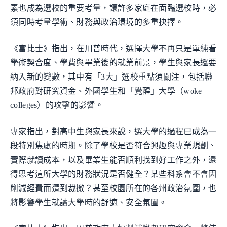
素也成為選校的重要考量，讓許多家庭在面臨選校時，必
須同時考量學術、財務與政治環境的多重抉擇。
《富比士》指出，在川普時代，選擇大學不再只是單純看
學術契合度、學費與畢業後的就業前景，學生與家長還要
納入新的變數，其中有「3大」選校重點須關注，包括聯
邦政府對研究資金、外國學生和「覺醒」大學（woke
colleges）的攻擊的影響。
專家指出，對高中生與家長來說，選大學的過程已成為一
段特別焦慮的時期。除了學校是否符合興趣與專業規劃、
實際就讀成本，以及畢業生能否順利找到好工作之外，還
得思考這所大學的財務狀況是否健全？某些科系會不會因
削減經費而遭到裁撤？甚至校園所在的各州政治氛圍，也
將影響學生就讀大學時的舒適、安全氛圍。