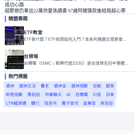
成功心路
超節儉仍拿出22萬供愛孫讀書 67歲阿嬤匯款後結局超心寒
精選專題
ETF教室
ETF是什麼？ETF投資如何入門？本系列專題文章將會告訴你新手必須知道的ETF基礎知識。
台積電
台積電（tSMC；股票代號2330）是全球領先的半導體代工公司，成立於1987年，總部位於台灣新竹。且已於美國、日本、德國及中國設廠，台積電是全球首家專業積體電路製造服務公司，也是全球最先進和最大規模的半導體代工廠。
熱門標籤
退休
退休生活
養老
退休金
退休規劃
台股
副業
財務規劃
焦點股
中東戰火
AI
台積電
川普
日本
LTN經濟通
銀行
信用卡
電子支付
全東信
財政部