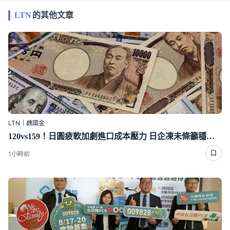
LTN
的其他文章
LTN｜魏國金
120vs159！日圓疲軟加劇進口成本壓力 日企凍未條籲穩匯市
1小時前