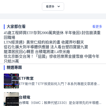
看更多
大家都在看
看更多
45歲工程師買ETF存到2000萬爽退休 半年後因1封信崩潰重
回職場
LTN經濟通》黃崇仁紐約拍來的畫 收藏界吵翻天
從石化擴大到半導體供應鏈 法人看台塑四寶變九寶
龍潭居民回心轉意 台積電將建1.4奈米廠
信北京斷交台灣！「這國」慘收芭樂票金援雪崩 中國今年
只給26萬
精選專題
ETF教室
ETF是什麼？ETF投資如何入門？本系列專題文章將會告訴你新手必須知道的ETF基礎知識。
台積電
台積電（tSMC；股票代號2330）是全球領先的半導體代工公司，成立於1987年，總部位於台灣新竹。且已於美國、日本、德國及中國設廠，台積電是全球首家專業積體電路製造服務公司，也是全球最先進和最大規模的半導體代工廠。