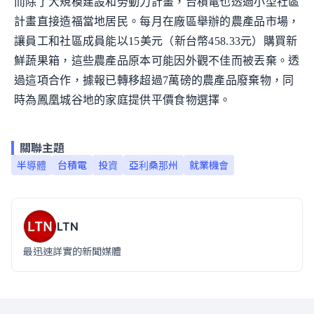
而除了大規模建設和勞動力計畫，台積電也透過小型社區
計畫直接造福當地居民。每月在廠區舉辦的農產品市場，
讓員工和社區成員能以15美元（新台幣458.33元）購買新
鮮蔬果箱，這些農產品原本可能因外觀不佳而被丟棄。透
過這項合作，據報已轉移超過7萬磅的農產品廢棄物，同
時為鳳凰城谷地的家庭提供平價食物選擇。
關聯主題
半導體
台積電
投資
亞利桑那州
就業機會
LTN
最迅速詳實的新聞媒體