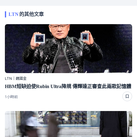
LTN
的其他文章
LTN｜魏國金
HBM短缺迫使Rubin Ultra降規 傳輝達正審查此兩款記憶體
1小時前