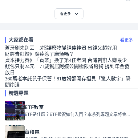
看更多
大家都在看
看更多
舊牙刷先別丟！3招讓廢物變絕佳神器 省錢又超好用
財經青紅燈》廣達惹了麻煩嗎？
資本接力賽》「貢茶」換了第4任老闆 台灣創辦人賺最少
錢包只剩24元！71歲獨居阿嬤公開極限省錢術 撐到年金發
放日
360萬老本託兒子保管！81歲婦翻開存摺見「驚人數字」瞬
間崩潰
精選專題
ETF教室
ETF是什麼？ETF投資如何入門？本系列專題文章將會告訴你新手必須知道的ETF基礎知識。
台積電