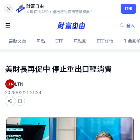
財富自由
打開
立即使用APP，開啟您的股市智慧導航！
登入
最新文章
焦點
ETF
焦點股
ETF詳情
千金股
美財長再促中 停止重出口輕消費
LTN
2025/02/21 21:29