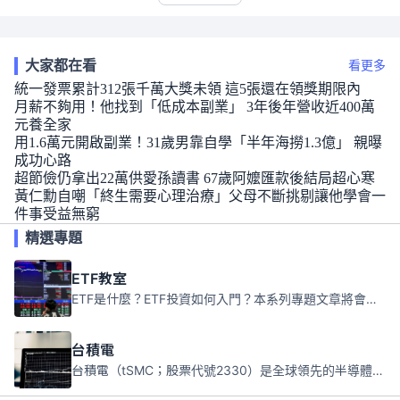
大家都在看
看更多
統一發票累計312張千萬大獎未領 這5張還在領獎期限內
月薪不夠用！他找到「低成本副業」 3年後年營收近400萬
元養全家
用1.6萬元開啟副業！31歲男靠自學「半年海撈1.3億」 親曝
成功心路
超節儉仍拿出22萬供愛孫讀書 67歲阿嬤匯款後結局超心寒
黃仁勳自嘲「終生需要心理治療」父母不斷挑剔讓他學會一
件事受益無窮
精選專題
ETF教室
ETF是什麼？ETF投資如何入門？本系列專題文章將會告訴你新手必須知道的ETF基礎知識。
台積電
台積電（tSMC；股票代號2330）是全球領先的半導體代工公司，成立於1987年，總部位於台灣新竹。且已於美國、日本、德國及中國設廠，台積電是全球首家專業積體電路製造服務公司，也是全球最先進和最大規模的半導體代工廠。