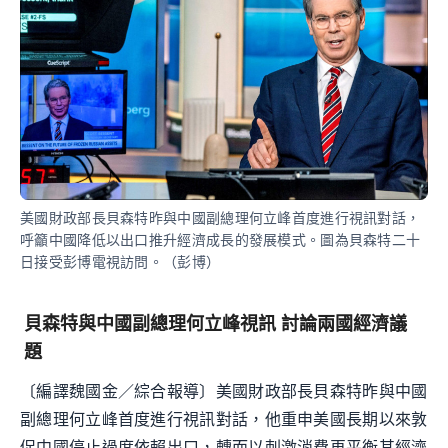
美國財政部長貝森特昨與中國副總理何立峰首度進行視訊對話，
呼籲中國降低以出口推升經濟成長的發展模式。圖為貝森特二十
日接受彭博電視訪問。（彭博）
貝森特與中國副總理何立峰視訊 討論兩國經濟議
題
〔編譯魏國金／綜合報導〕美國財政部長貝森特昨與中國
副總理何立峰首度進行視訊對話，他重申美國長期以來敦
促中國停止過度依賴出口，轉而以刺激消費再平衡其經濟