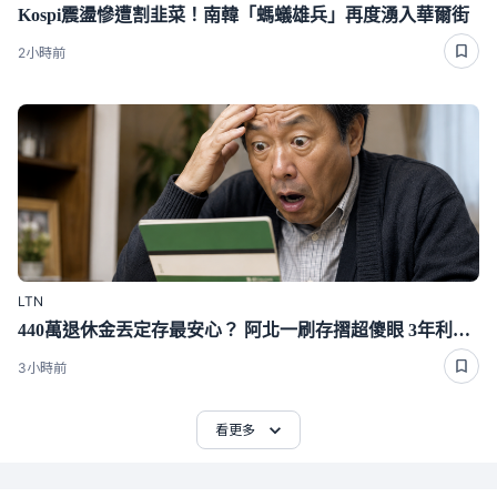
Kospi震盪慘遭割韭菜！南韓「螞蟻雄兵」再度湧入華爾街
2小時前
LTN
440萬退休金丟定存最安心？ 阿北一刷存摺超傻眼 3年利息僅1千多
3小時前
看更多