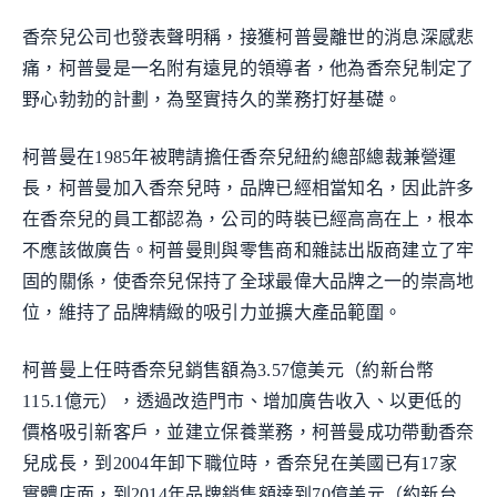
香奈兒公司也發表聲明稱，接獲柯普曼離世的消息深感悲
痛，柯普曼是一名附有遠見的領導者，他為香奈兒制定了
野心勃勃的計劃，為堅實持久的業務打好基礎。
柯普曼在1985年被聘請擔任香奈兒紐約總部總裁兼營運
長，柯普曼加入香奈兒時，品牌已經相當知名，因此許多
在香奈兒的員工都認為，公司的時裝已經高高在上，根本
不應該做廣告。柯普曼則與零售商和雜誌出版商建立了牢
固的關係，使香奈兒保持了全球最偉大品牌之一的崇高地
位，維持了品牌精緻的吸引力並擴大產品範圍。
柯普曼上任時香奈兒銷售額為3.57億美元（約新台幣
115.1億元），透過改造門市、增加廣告收入、以更低的
價格吸引新客戶，並建立保養業務，柯普曼成功帶動香奈
兒成長，到2004年卸下職位時，香奈兒在美國已有17家
實體店面，到2014年品牌銷售額達到70億美元（約新台