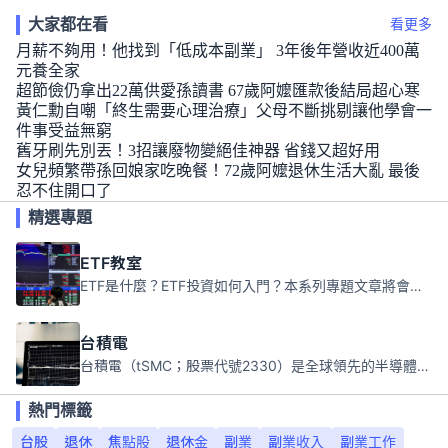
大家都在看
看更多
月薪不夠用！他找到「低成本副業」 3年後年營收近400萬
元養全家
超節儉仍拿出22萬供愛孫讀書 67歲阿嬤匯款後結局超心寒
黃仁勳自嘲「終生需要心理治療」父母不斷挑剔讓他學會一
件事受益無窮
舊牙刷先別丟！3招讓廢物變絕佳神器 省錢又超好用
女兒頻繁帶孫回娘家吃晚餐！72歲阿嬤退休生活大亂 最後
忍不住開口了
精選專題
ETF教室
ETF是什麼？ETF投資如何入門？本系列專題文章將會告訴你新手必須知道的ETF基礎知識。
台積電
台積電（tSMC；股票代號2330）是全球領先的半導體代工公司，成立於1987年，總部位於台灣新竹。且已於美國、日本、德國及中國設廠，台積電是全球首家專業積體電路製造服務公司，也是全球最先進和最大規模的半導體代工廠。
熱門標籤
台股
退休
焦點股
退休金
副業
副業收入
副業工作