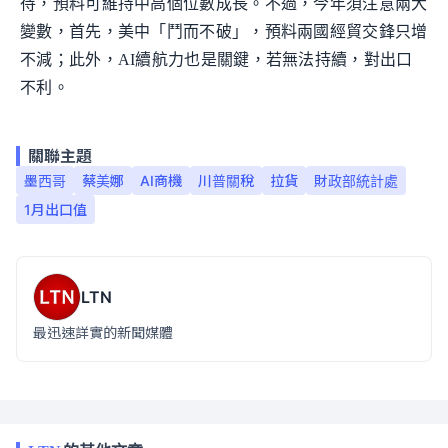
待，預料可維持中高個位數成長。不過，今年須注意兩大
變數，首先，美中「鬥而不破」，預料兩國經貿交鋒只增
不減；此外，AI續航力也是關鍵，若無法持續，對出口
不利。
關聯主題
墨西哥
蔡美娜
AI商機
川普關稅
拉貨
財政部統計處
1月出口值
LTN
最迅速詳實的新聞媒體