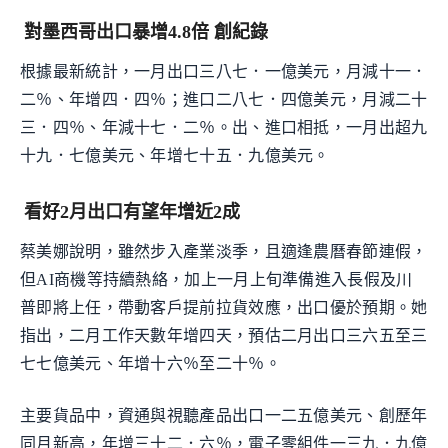
對墨西哥出口暴增4.8倍 創紀錄
根據最新統計，一月出口三八七．一億美元，月減十一．
二％、年增四．四％；進口二八七．四億美元，月減二十
三．四％、年減十七．二％。出、進口相抵，一月出超九
十九．七億美元、年增七十五．九億美元。
看好2月出口有望年增近2成
蔡美娜說明，雖然步入產業淡季，且適逢農曆春節連假，
但AI商機等持續熱絡，加上一月上旬準備進入長假及川
普即將上任，帶動客戶提前拉貨效應，出口優於預期。她
指出，二月工作天數年增四天，預估二月出口三六五至三
七七億美元、年增十六％至二十％。
主要貨品中，資通與視聽產品出口一二五億美元、創歷年
同月新高，年增三十二．六％，電子零組件一三九．九億