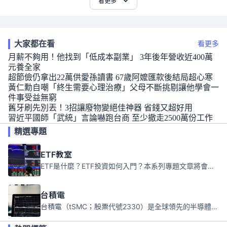
看更多
大家都在看
看更多
月薪不夠用！他找到「低成本副業」 3年後年營收近400萬
元養全家
超節儉仍拿出22萬供愛孫讀書 67歲阿嬤匯款後結局超心寒
黃仁勳自嘲「終生需要心理治療」父母不斷挑剔讓他學會一
件事受益無窮
舊牙刷先別丟！3招讓廢物變絕佳神器 省錢又超好用
習近平國師「武統」言論嚇跑台商 至少撤走2500萬份工作
精選專題
ETF教室
ETF是什麼？ETF投資如何入門？本系列專題文章將會告訴你新手必須知道的ETF基礎知識。
台積電
台積電（tSMC；股票代號2330）是全球領先的半導體代工公司，成立於1987年，總部位於台灣新竹。且已於美國、日本、德國及中國設廠，台積電是全球首家專業積體電路製造服務公司，也是全球最先進和最大規模的半導體代工廠。