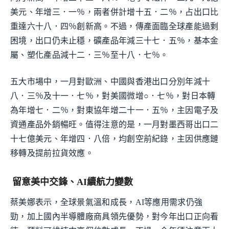
美元、年增三．一％，兩者併計增十五．二％，占出口比
重達六十八．四％創新高。不過，傳產面臨全球產能過剩
困境，出口仍未止穩，礦產品年減三十七．五％，基本金
屬、塑化產品減十二．三％至十八．七％。
五大市場中，一月對歐洲、中國與香港出口分別年減十
八．三％及十一．七％，對美國微增○．七％，對日本轉
為年增七．二％，對東協年增二十一．五％，主因電子及
資通產品外銷暢旺。值得注意的是，一月對墨西哥出口二
十七億美元、年增四．八倍，均創空前紀錄，主因供應鏈
移轉及提前拉貨效應。
留意美中交鋒、AI續航力變數
蔡美娜表示，全球景氣溫和成長，AI等應用需求仍強
勁，加上國內半導體廠商具領先優勢，對今年出口正向看