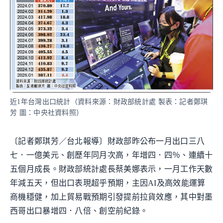
近1年台灣出口統計（資料來源：財政部統計處 製表：記者鄭琪
芳 圖：中央社資料照）
〔記者鄭琪芳／台北報導〕財政部昨公布一月出口三八
七．一億美元、創歷年同月次高，年增四．四％、連續十
五個月成長。財政部統計處長蔡美娜表示，一月工作天數
年減五天，但出口表現超乎預期，主因AI及高效能運算
商機穩健，加上貿易戰預期引發提前拉貨效應，其中對墨
西哥出口暴增四．八倍、創空前紀錄。