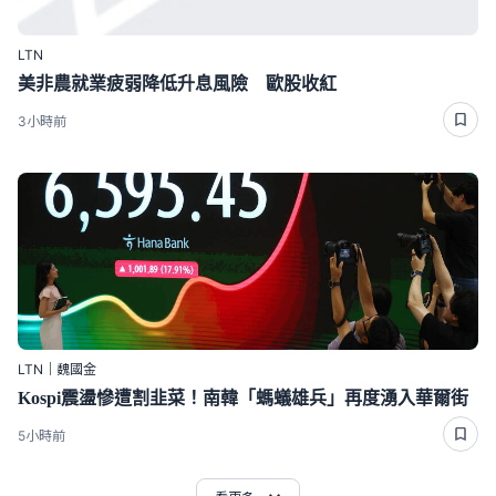
LTN
美非農就業疲弱降低升息風險 歐股收紅
3小時前
LTN｜魏國金
Kospi震盪慘遭割韭菜！南韓「螞蟻雄兵」再度湧入華爾街
5小時前