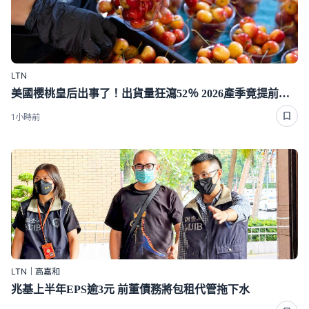
LTN
美國櫻桃皇后出事了！出貨量狂瀉52％ 2026產季竟提前結束了
1小時前
LTN｜高嘉和
兆基上半年EPS逾3元 前董債務將包租代管拖下水