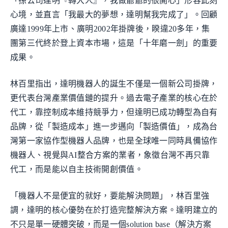
「孫公司達明『轉大人』，我做爺爺的很開心」形容此刻
心境，並直言「我最大的夢想，達明幫我完成了」。回顧
廣達1999年上市、廣明2002年掛牌後，睽違20多年，集
團第三代終於登上資本市場，這是「十年磨一劍」的重要
成果。
林百里指出，達明機器人的誕生不僅是一個新公司掛牌，
更代表台灣產業價值鏈的提升。過去電子產業的核心在於
代工，靠控制成本維持競爭力，但達明已成功轉型為自有
品牌，從「製造成本」進一步邁向「製造價值」，成為台
灣第一家協作型機器人品牌，也是全球唯一同時具備協作
機器人、視覺與AI整合方案的業者，象徵台灣不再只靠
代工，而是能以自主技術開創價值。
「機器人不是便宜的就好，要能解決問題」，林百里強
調，達明的核心優勢在於打造完整解決方案。達明建立的
不只是單一硬體突破，而是一個solution base（解決方案