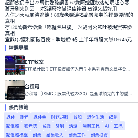
超節儉仍拿出22萬供愛孫讀書 67歲阿嬤匯款後結局超心寒
舊牙刷先別丟！3招讓廢物變絕佳神器 省錢又超好用
入住14天就崩潰逃離！86歲老婦淚揭高級養老院裡最殘酷的
真相
存120萬養老慘淪「吃麵包果腹」 74歲阿公悲吐被現實害慘
真相
宜鼎Q2獲利衝破百億、季增近9成 上半年每股大賺166.45元
精選專題
ETF教室
ETF是什麼？ETF投資如何入門？本系列專題文章將會告訴你新手必須知道的ETF基礎知識。
台積電
台積電（tSMC；股票代號2330）是全球領先的半導體代工公司，成立於1987年，總部位於台灣新竹。且已於美國、日本、德國及中國設廠，台積電是全球首家專業積體電路製造服務公司，也是全球最先進和最大規模的半導體代工廠。
熱門標籤
退休
養老
退休金
財務規劃
台股
退休生活
緯創
記憶體
養老院
省錢
牙刷
清潔
清潔工具
AI
宜鼎
記憶體模組
副業
副業收入
副業工作
副業投資