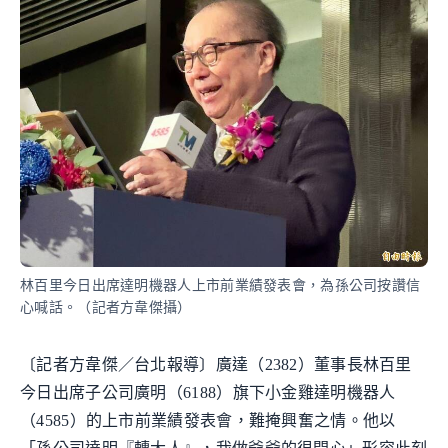
林百里今日出席達明機器人上市前業績發表會，為孫公司按讚信
心喊話。（記者方韋傑攝）
〔記者方韋傑／台北報導〕廣達（2382）董事長林百里
今日出席子公司廣明（6188）旗下小金雞達明機器人
（4585）的上市前業績發表會，難掩興奮之情。他以