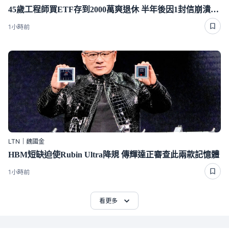
45歲工程師買ETF存到2000萬爽退休 半年後因1封信崩潰重回職場
1小時前
LTN｜魏國金
HBM短缺迫使Rubin Ultra降規 傳輝達正審查此兩款記憶體
1小時前
看更多