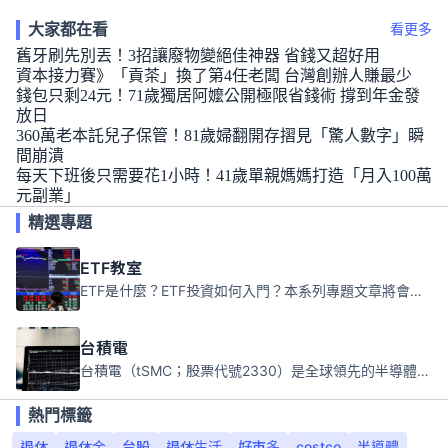
大家都在看
看更多
舊牙刷先別丟！3招讓廢物變絕佳神器 省錢又超好用
資本接力賽》「貢茶」換了第4任老闆 台灣創辦人賺最少
錢包只剩24元！71歲獨居阿嬤公開極限省錢術 撐到年金發
放日
360萬老本託兒子保管！81歲婦翻開存摺見「驚人數字」瞬
間崩潰
每天下班後只需要花1小時！41歲單親媽媽打造「月入100萬
元副業」
精選專題
ETF教室
ETF是什麼？ETF投資如何入門？本系列專題文章將會告訴你新手必須知道的ETF基礎知識。
台積電
台積電（tSMC；股票代號2330）是全球領先的半導體代工公司，成立於1987年，總部位於台灣新竹。且已於美國、日本、德國及中國設廠，台積電是全球首家專業積體電路製造服務公司，也是全球最先進和最大規模的半導體代工廠。
熱門標籤
退休
退休金
台股
退休生活
好市多
costco
半導體