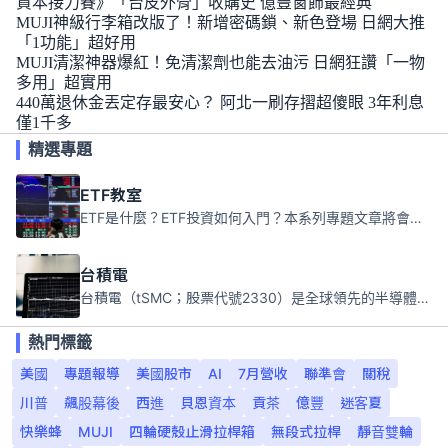
資本接力賽》「台皮外骨」收購史 億豐窗飾最經典
MUJI神級行李箱改版了！新增密碼鎖、新色登場 日網大推
「1功能」超好用
MUJI清潔神器爆紅！免清潔劑也能去油污 日網狂讚「一物
多用」超實用
440萬退休金丟定存最安心？ 阿北一刷存摺超傻眼 3年利息
僅1千多
精選專題
ETF教室
ETF是什麼？ETF投資如何入門？本系列專題文章將會告訴你新手必須知道的ETF基礎知識。
台積電
台積電（tSMC；股票代號2330）是全球領先的半導體代工公司，成立於1987年，總部位於台灣新竹。且已於美國、日本、德國及中國設廠，台積電是全球首家專業積體電路製造服務公司，也是全球最先進和最大規模的半導體代工廠。
熱門標籤
美國
專題報導
美國股市
AI
7月營收
聯準會
關稅
川普
飆股幕後
西進
貝恩資本
貢茶
億豐
迷客夏
快樂蜂
MUJI
四輪硬殼止滑拉桿箱
無段式拉桿
靜音雙輪