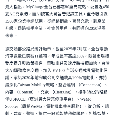
灣大指出，MyCharge全台已部署80座充電站、配置近450
支AC充電樁，而AI聽寫大哥語音紀錄工具，至今吸引近
1500家企業申請試用，從網路節能、智慧充電，到產業
升級，透過攜手產業、社會與用戶，共同邁向2050淨零
未來。
據交通部公路局統計顯示，截至2025年7月底，全台電動
汽車數量已突破11萬輛，年成長率高達38%，隨著市場接
受度提升與政策推進，電動車普及速度將持續加快。台灣
大AI驅動綠色交通，加入 EV100 全球交通載具電動化倡
議，承諾2030年前完成公司交通載具100%電動化，亦持
續深化Taiwan Mobility戰略，整合連網 （Connection）、
內容 （Content）、充電 （Charging），攜手領投策略夥
伴USPACE（亞洲最大智慧停車平台）、WeMo
Scooter（簡稱WeMo、電動機車共享服務），從分析、規
劃、建置、營運，提供一站式智慧移動服務，打造智慧、