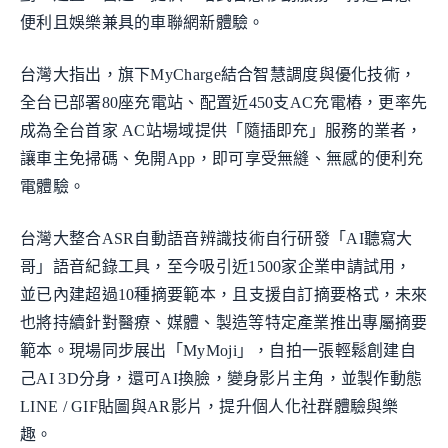
便利且娛樂兼具的車聯網新體驗。
台灣大指出，旗下MyCharge結合智慧調度與優化技術，
全台已部署80座充電站、配置近450支AC充電樁，更率先
成為全台首家 AC站場域提供「隨插即充」服務的業者，
讓車主免掃碼、免開App，即可享受無縫、無感的便利充
電體驗。
台灣大整合ASR自動語音辨識技術自行研發「AI聽寫大
哥」語音紀錄工具，至今吸引近1500家企業申請試用，
並已內建超過10種摘要範本，且支援自訂摘要格式，未來
也將持續針對醫療、媒體、製造等特定產業推出專屬摘要
範本。現場同步展出「MyMoji」，自拍一張輕鬆創建自
己AI 3D分身，還可AI換臉，變身影片主角，並製作動態
LINE / GIF貼圖與AR影片，提升個人化社群體驗與樂
趣。