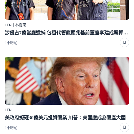
LTN｜林嘉東
涉侵占7億當庭逮捕 包租代管龍頭兆基前董座李建成羈押禁見
1小時前
LTN
美政府擬砸30億美元投資礦業 川普：美國應成為礦產大國
1小時前