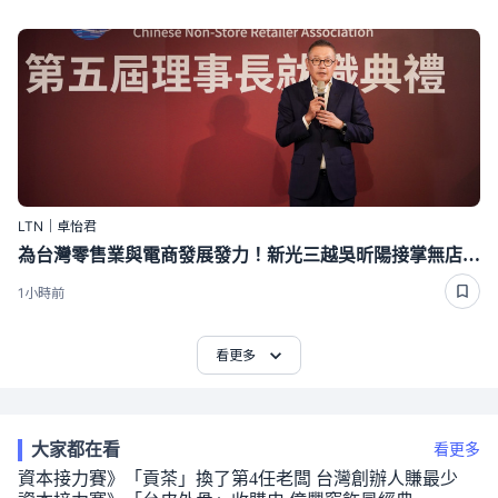
LTN｜卓怡君
為台灣零售業與電商發展發力！新光三越吳昕陽接掌無店面公會第五屆理事長
1小時前
看更多
大家都在看
看更多
資本接力賽》「貢茶」換了第4任老闆 台灣創辦人賺最少