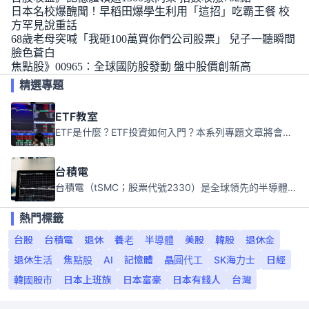
日本名校爆醜聞！早稻田爆學生利用「這招」吃霸王餐 校
方罕見說重話
68歲老母突喊「我砸100萬買你們公司股票」 兒子一聽瞬間
臉色蒼白
焦點股》00965：全球國防股發動 盤中股價創新高
精選專題
ETF教室
ETF是什麼？ETF投資如何入門？本系列專題文章將會告訴你新手必須知道的ETF基礎知識。
台積電
台積電（tSMC；股票代號2330）是全球領先的半導體代工公司，成立於1987年，總部位於台灣新竹。且已於美國、日本、德國及中國設廠，台積電是全球首家專業積體電路製造服務公司，也是全球最先進和最大規模的半導體代工廠。
熱門標籤
台股
台積電
退休
養老
半導體
美股
韓股
退休金
退休生活
焦點股
AI
記憶體
晶圓代工
SK海力士
日經
韓國股市
日本上班族
日本富豪
日本有錢人
台灣