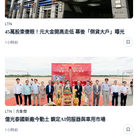
LTN
45萬股東傻眼！元大金開高走低 幕後「倒貨大戶」曝光
1小時前
LTN｜方韋傑
億光泰國新廠今動土 鎖定AI伺服器與車用市場
1小時前