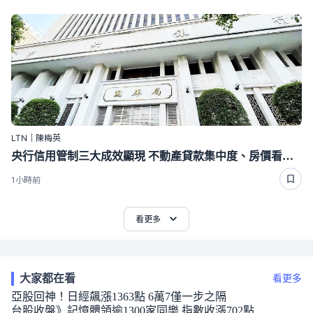
LTN｜陳梅英
央行信用管制三大成效顯現 不動產貸款集中度、房價看漲預期雙降
1小時前
看更多
大家都在看
看更多
亞股回神！日經飆漲1363點 6萬7僅一步之隔
台股收盤》記憶體領逾1300家同樂 指數收漲702點