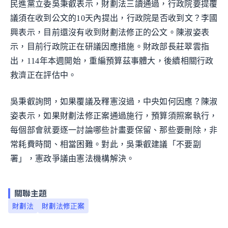
民進黨立委吳秉叡表示，財劃法三讀通過，行政院要提覆
議須在收到公文的10天內提出，行政院是否收到文？李國
興表示，目前還沒有收到財劃法修正的公文。陳淑姿表
示，目前行政院正在研議因應措施。財政部長莊翠雲指
出，114年本週開始，重編預算茲事體大，後續相關行政
救濟正在評估中。
吳秉叡詢問，如果覆議及釋憲沒過，中央如何因應？陳淑
姿表示，如果財劃法修正案通過施行，預算須照案執行，
每個部會就要逐一討論哪些計畫要保留、那些要刪除，非
常耗費時間、相當困難。對此，吳秉叡建議「不要副
署」，憲政爭議由憲法機構解決。
關聯主題
財劃法
財劃法修正案