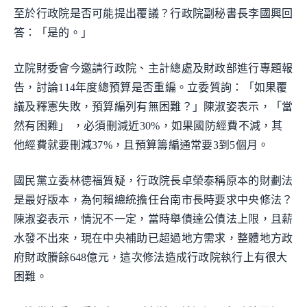
至於行政院是否可能提出覆議？行政院副秘書長李國興回
答：「是的。」
立院財委會今邀請行政院、主計總處及財政部進行專題報
告，討論114年度總預算是否重編。立委質詢：「如果覆
議及釋憲失敗，預算編列有無困難？」陳淑姿表示，「當
然有困難」 ，必須刪減近30%，如果國防經費不減，其
他經費就要刪減37%，且預算籌編通常要3到5個月。
國民黨立委林德福質疑，行政院長卓榮泰稱原本的財劃法
是最好版本，為何賴總統擔任台南市長時要求中央修法？
陳淑姿表示，情況不一定，當時舉債達公債法上限，且薪
水發不出來，現在中央補助已超過地方需求，整體地方政
府財政賸餘648億元，這次修法造成行政院執行上有很大
困難。