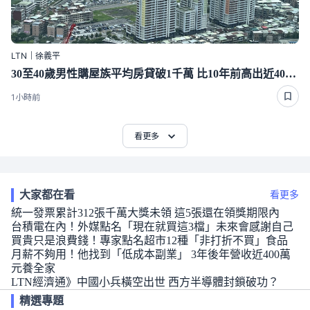
LTN｜徐義平
30至40歲男性購屋族平均房貸破1千萬 比10年前高出近400萬
1小時前
看更多
大家都在看
看更多
統一發票累計312張千萬大獎未領 這5張還在領獎期限內
台積電在內！外媒點名「現在就買這3檔」未來會感謝自己
買貴只是浪費錢！專家點名超市12種「非打折不買」食品
月薪不夠用！他找到「低成本副業」 3年後年營收近400萬
元養全家
LTN經濟通》中國小兵橫空出世 西方半導體封鎖破功？
精選專題