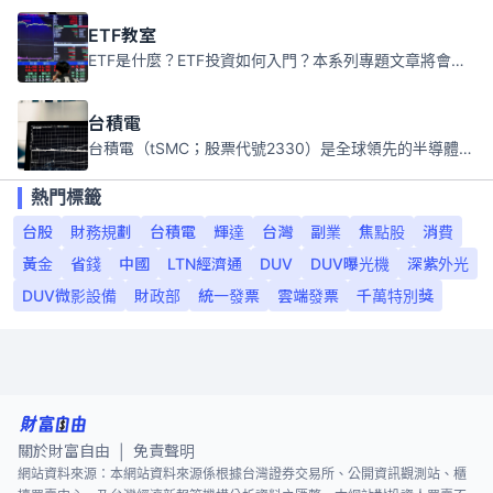
ETF教室
ETF是什麼？ETF投資如何入門？本系列專題文章將會告訴你新手必須知道的ETF基礎知識。
台積電
台積電（tSMC；股票代號2330）是全球領先的半導體代工公司，成立於1987年，總部位於台灣新竹。且已於美國、日本、德國及中國設廠，台積電是全球首家專業積體電路製造服務公司，也是全球最先進和最大規模的半導體代工廠。
熱門標籤
台股
財務規劃
台積電
輝達
台灣
副業
焦點股
消費
黃金
省錢
中國
LTN經濟通
DUV
DUV曝光機
深紫外光
DUV微影設備
財政部
統一發票
雲端發票
千萬特別獎
關於財富自由
免責聲明
|
網站資料來源：本網站資料來源係根據台灣證券交易所、公開資訊觀測站、櫃