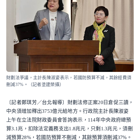
財劃法爭議，主計長陳淑姿表示，若國防預算不減，其餘經費須
刪減37%。（記者塗建榮攝）
〔記者鄭琪芳／台北報導〕財劃法修正案20日倉促三讀，
中央須增加釋出3753億元給地方。行政院主計長陳淑姿
上午在立法院財政委員會答詢表示，114年中央政府總預
算3.1兆，扣除法定義務支出1.8兆元，只剩1.3兆元，須刪
減預算28%，若國防預算不刪減，其餘預算須刪減37%。