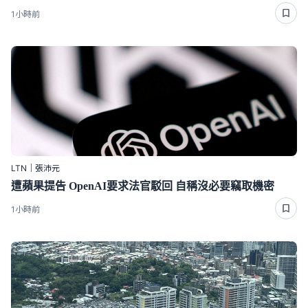
1小時前
LTN｜張沛元
遭蘋果提告 OpenAI要求法官駁回 自稱沒必要竊取機密
1小時前