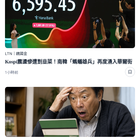
LTN｜魏國金
Kospi震盪慘遭割韭菜！南韓「螞蟻雄兵」再度湧入華爾街
1小時前