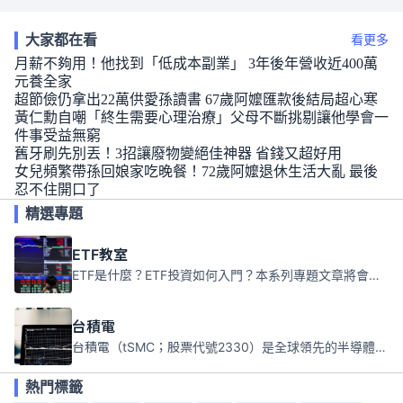
大家都在看
看更多
月薪不夠用！他找到「低成本副業」 3年後年營收近400萬
元養全家
超節儉仍拿出22萬供愛孫讀書 67歲阿嬤匯款後結局超心寒
黃仁勳自嘲「終生需要心理治療」父母不斷挑剔讓他學會一
件事受益無窮
舊牙刷先別丟！3招讓廢物變絕佳神器 省錢又超好用
女兒頻繁帶孫回娘家吃晚餐！72歲阿嬤退休生活大亂 最後
忍不住開口了
精選專題
ETF教室
ETF是什麼？ETF投資如何入門？本系列專題文章將會告訴你新手必須知道的ETF基礎知識。
台積電
台積電（tSMC；股票代號2330）是全球領先的半導體代工公司，成立於1987年，總部位於台灣新竹。且已於美國、日本、德國及中國設廠，台積電是全球首家專業積體電路製造服務公司，也是全球最先進和最大規模的半導體代工廠。
熱門標籤