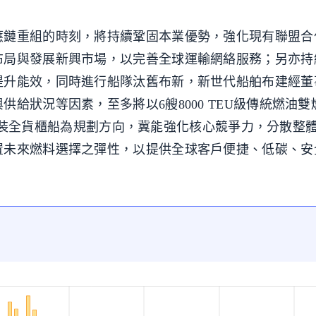
應鏈重組的時刻，將持續鞏固本業優勢，強化現有聯盟合
布局與發展新興市場，以完善全球運輸網絡服務；另亦持
提升能效，同時進行船隊汰舊布新，新世代船舶布建經董
給狀況等因素，至多將以6艘8000 TEU級傳統燃油
雙燃料實裝全貨櫃船為規劃方向，冀能強化核心競爭力，分散整
置未來燃料選擇之彈性，以提供全球客戶便捷、低碳、安