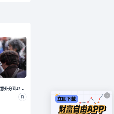
照顧有錢單身長輩 他們竟意外分到4220萬遺產 背後真相曝光了