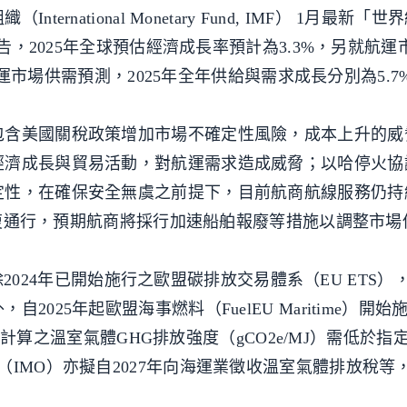
rnational Monetary Fund, IMF） 1月最新「
 WEO）」報告，2025年全球預估經濟成長率預計為3.3%，另就航
新航運市場供需預測，2025年全年供給與需求成長分別為5.7%
包含美國關稅政策增加市場不確定性風險，成本上升的威
經濟成長與貿易活動，對航運需求造成威脅；以哈停火協
定性，在確保安全無虞之前提下，目前航商航線服務仍持
旦恢復通行，預期航商將採行加速船舶報廢等措施以調整市
5）除2024年已開始施行之歐盟碳排放交易體系（EU ETS
025年起歐盟海事燃料（FuelEU Maritime）開始
ke）計算之溫室氣體GHG排放強度（gCO2e/MJ）需低於
IMO）亦擬自2027年向海運業徵收溫室氣體排放稅等