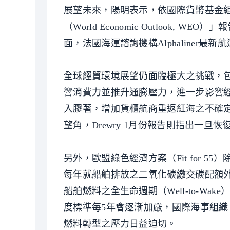
展望未來，陽明表示，依國際貨幣基金組織（Inte
（World Economic Outlook,
面，法國海運諮詢機構Alphaliner最
全球經貿環境展望仍面臨極大之挑戰，
響消費力並推升通膨壓力，進一步影響
入膠著，增加貨櫃航商重返紅海之不確
望角，Drewry 1月份報告則指出一
另外，歐盟綠色經濟方案（Fit for 5
每年就船舶排放之二氧化碳繳交碳配額外，自2
船舶燃料之全生命週期（Well-to-Wa
度標準每5年會逐漸加嚴，國際海事組織（
燃料轉型之壓力日益迫切。