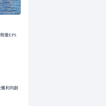
稅後EPS
收及獲利均創