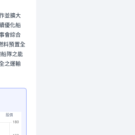
作並擴大
續優化船
事會綜合
雙燃料預置全
體船隊之能
全之運輸