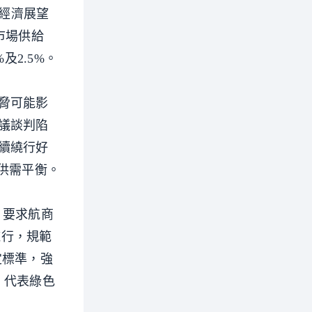
世界經濟展望
運市場供給
及2.5%。
脅可能影
議談判陷
續繞行好
場供需平衡。
），要求航商
施行，規範
指定標準，強
，代表綠色