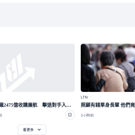
LTN
阿波羅2475億收購廉航 擊退對手入主易捷航空
前
5小時前
看更多