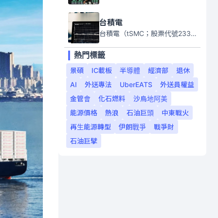
台積電
台積電（tSMC；股票代號2330）是全球領先的半導體代工公司，成立於1987年，總部位於台灣新竹。且已於美國、日本、德國及中國設廠，台積電是全球首家專業積體電路製造服務公司，也是全球最先進和最大規模的半導體代工廠。
熱門標籤
景碩
IC載板
半導體
經濟部
退休
AI
外送專法
UberEATS
外送員權益
金管會
化石燃料
沙烏地阿美
能源價格
熱浪
石油巨頭
中東戰火
再生能源轉型
伊朗戰爭
戰爭財
石油巨擘