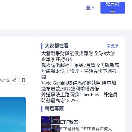
免費註
登入
冊
大家都在看
看更多
大發戰爭財與氣候災難財 全球8大油
企單季狂撈3兆
載板調漲超補！景碩7月營收再飆新高
短線飆太快！欣興、景碩最快下週被
關
08:12
Vivid Gaming取得馬爾他執照 隆中加
速布局歐洲Q2獲利季增四倍
外送專法上路兩週 Uber Eats：外送員
時薪最高增18.2％
精選專題
ETF教室
ETF是什麼？ETF投資如何入門？本系列專題文章將會告訴你新手必須知道的ETF基礎知識。