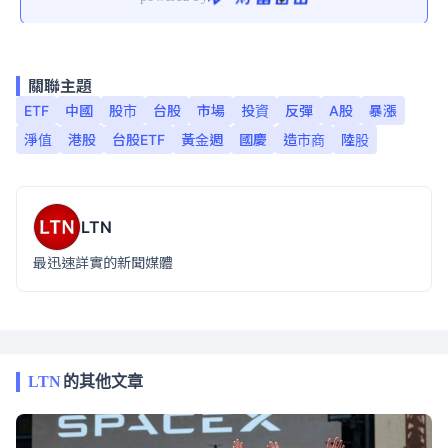
關聯主題
ETF
中國
股市
台股
市場
投資
反彈
A股
暴漲
淨值
港股
台股ETF
黃金週
國慶
造市商
陸股
LTN
最迅速詳實的新聞媒體
LTN
的其他文章