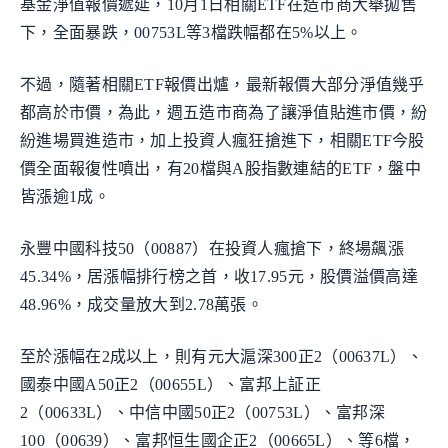
基金淨值報價遞延，10月1日相關ETF在造市商大舉拋售
下，全面暴跌，00753L等3檔跌幅都在5%以上。
不過，隨著相關ETF報價出爐，最新報價大部分淨值幾乎
都高於市價，為此，週五造市商為了讓淨值貼進市價，紛
紛進場買進造市，加上投資人瘋狂搶進下，相關ETF今股
價全面報復性噴出，有20檔與A股指數連結的ETF，盤中
皆漲逾1成。
永豐中國科技50（00887）在投資人瘋搶下，終場飆漲
45.34%，居漲幅排行榜之首，收17.95元，股價溢價高達
48.96%，成交量放大到2.78萬張。
至於漲幅在2成以上，則有元大滬深300正2（00637L）、
國泰中國A50正2（00655L）、富邦上証正
2（00633L）、中信中國50正2（00753L）、富邦深
100（00639）、富邦恒生國企正2（00665L）、等6檔，