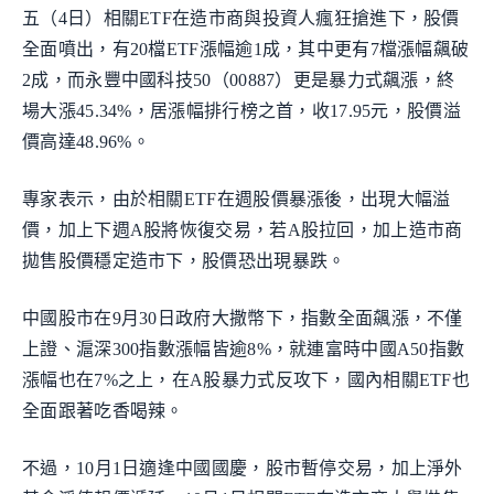
五（4日）相關ETF在造市商與投資人瘋狂搶進下，股價
全面噴出，有20檔ETF漲幅逾1成，其中更有7檔漲幅飆破
2成，而永豐中國科技50（00887）更是暴力式飆漲，終
場大漲45.34%，居漲幅排行榜之首，收17.95元，股價溢
價高達48.96%。
專家表示，由於相關ETF在週股價暴漲後，出現大幅溢
價，加上下週A股將恢復交易，若A股拉回，加上造市商
拋售股價穩定造市下，股價恐出現暴跌。
中國股市在9月30日政府大撒幣下，指數全面飆漲，不僅
上證、滬深300指數漲幅皆逾8%，就連富時中國A50指數
漲幅也在7%之上，在A股暴力式反攻下，國內相關ETF也
全面跟著吃香喝辣。
不過，10月1日適逢中國國慶，股市暫停交易，加上淨外