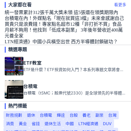
大家都在看
看更多
統一發票累計312張千萬大獎未領 這5張還在領獎期限內
台積電在內！外媒點名「現在就買這3檔」未來會感謝自己
買貴只是浪費錢！專家點名超市12種「非打折不買」食品
月薪不夠用！他找到「低成本副業」 3年後年營收近400萬
元養全家
LTN經濟通》中國小兵橫空出世 西方半導體封鎖破功？
精選專題
ETF教室
ETF是什麼？ETF投資如何入門？本系列專題文章將會告訴你新手必須知道的ETF基礎知識。
台積電
台積電（tSMC；股票代號2330）是全球領先的半導體代工公司，成立於1987年，總部位於台灣新竹。且已於美國、日本、德國及中國設廠，台積電是全球首家專業積體電路製造服務公司，也是全球最先進和最大規模的半導體代工廠。
熱門標籤
財務規劃
退休
台積電
輝達
台股
養老
副業
台灣
消費
黃金
省錢
退休生活
中國
LTN經濟通
DUV