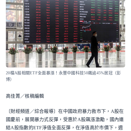
20檔A股相關ETF全面暴漲！永豐中國科技50飆逾45%居冠（彭
博）
高佳菁／核稿編輯
〔財經頻道／綜合報導〕在中國政府暴力救市下，A股在
國慶前，展開暴力式反彈，受惠於A股飆漲激勵，國內連
結A股指數的ETF淨值全面反彈，在淨值高於市價下，週