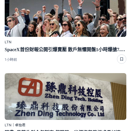
LTN
SpaceX首份財報公開引爆賣壓 散戶無懼開盤1小時爆搶7.4億
1小時前
LTN｜卓怡君