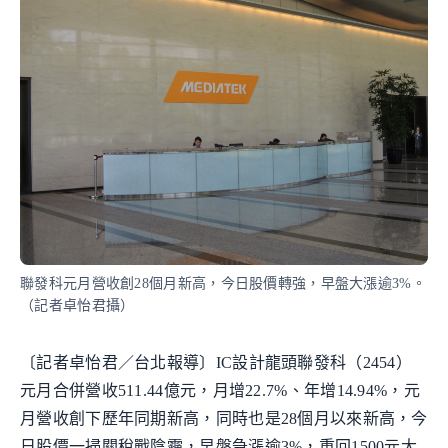
聯發科元月營收創28個月新高，今日股價轉強，早盤大漲逾3%。
（記者卓怡君攝）
〔記者卓怡君／台北報導〕IC設計龍頭聯發科（2454）
元月合併營收511.44億元，月增22.7%、年增14.94%，元
月營收創下歷年同期新高，同時也是28個月以來新高，今
日股價一掃關稅戰陰霾，早盤急漲逾3%，重回1500元大