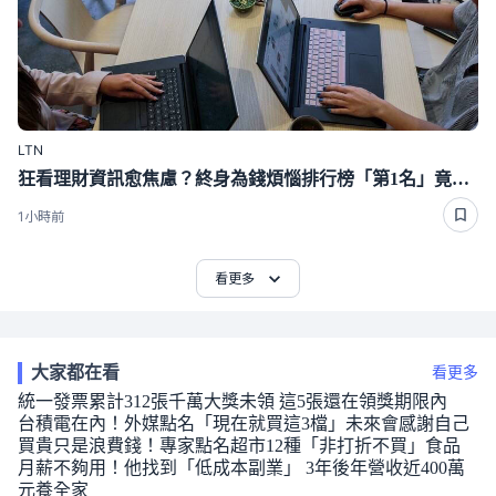
LTN
狂看理財資訊愈焦慮？終身為錢煩惱排行榜「第1名」竟是這種人
1小時前
看更多
大家都在看
看更多
統一發票累計312張千萬大獎未領 這5張還在領獎期限內
台積電在內！外媒點名「現在就買這3檔」未來會感謝自己
買貴只是浪費錢！專家點名超市12種「非打折不買」食品
月薪不夠用！他找到「低成本副業」 3年後年營收近400萬
元養全家