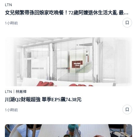
LTN
女兒頻繁帶孫回娘家吃晚餐！72歲阿嬤退休生活大亂 最後忍不住開口了
1小時前
LTN｜林菁樺
川湖Q2財報超強 單季EPS飆74.38元
1小時前