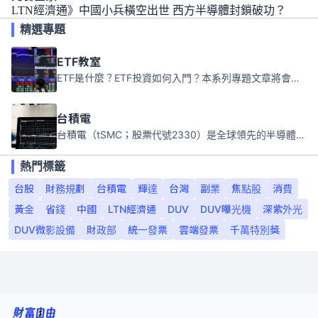
LTN經濟通》中國小兵橫空出世 西方半導體封鎖破功？
精選專題
ETF教室
ETF是什麼？ETF投資如何入門？本系列專題文章將會告訴你新手必須知道的ETF基礎知識。
台積電
台積電（tSMC；股票代號2330）是全球領先的半導體代工公司，成立於1987年，總部位於台灣新竹。且已於美國、日本、德國及中國設廠，台積電是全球首家專業積體電路製造服務公司，也是全球最先進和最大規模的半導體代工廠。
熱門標籤
台股
財務規劃
台積電
輝達
台灣
副業
焦點股
消費
黃金
省錢
中國
LTN經濟通
DUV
DUV曝光機
深紫外光
DUV微影設備
財政部
統一發票
雲端發票
千萬特別獎