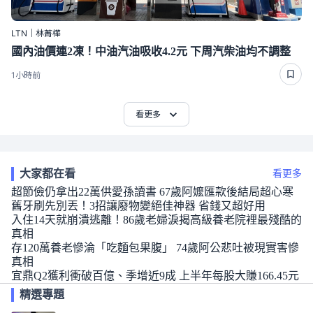
LTN｜林菁樺
國內油價連2凍！中油汽油吸收4.2元 下周汽柴油均不調整
1小時前
看更多
大家都在看
看更多
超節儉仍拿出22萬供愛孫讀書 67歲阿嬤匯款後結局超心寒
舊牙刷先別丟！3招讓廢物變絕佳神器 省錢又超好用
入住14天就崩潰逃離！86歲老婦淚揭高級養老院裡最殘酷的
真相
存120萬養老慘淪「吃麵包果腹」 74歲阿公悲吐被現實害慘
真相
宜鼎Q2獲利衝破百億、季增近9成 上半年每股大賺166.45元
精選專題