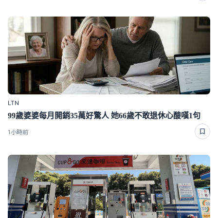
LTN
99歲婆婆每月開銷35萬好驚人 她66歲不敢退休心酸嘆1句
1小時前