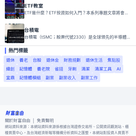
ETF教室
ETF是什麼？ETF投資如何入門？本系列專題文章將會告訴你新手必須知道的ETF基礎知識。
台積電
台積電（tSMC；股票代號2330）是全球領先的半導體代工公司，成立於1987年，總部位於台灣新竹。且已於美國、日本、德國及中國設廠，台積電是全球首家專業積體電路製造服務公司，也是全球最先進和最大規模的半導體代工廠。
熱門標籤
退休
養老
台股
退休金
財務規劃
退休生活
焦點股
緯創
記憶體
養老院
省錢
牙刷
清潔
清潔工具
AI
宜鼎
記憶體模組
副業
副業收入
副業工作
關於財富自由
免責聲明
|
網站資料來源：本網站資料來源係根據台灣證券交易所、公開資訊觀測站、櫃
檯買賣中心，及台灣經濟新報等機構分析資料之匯整，本網站對投資人買賣不