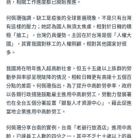
商，相關工作進度都已開始推進。
何佩珊強調，缺工是疫後的全球普遍現象，不是只有台灣
有這樣的壓力；她認為國人無須太焦慮，相對於日韓的積
極「搶工」，台灣仍具優勢，主因在於台灣是個「人權大
國」，其實我國對移工的人權照顧，相對其他國家好很
多。
我國將在明年進入超高齡社會，但五十五歲以上族群的勞
動參與率卻呈現陡降的情況，相較日韓更有高達十五個百
分點的差距。何佩珊指出，為了提升中高齡勞參率，政府
以各類行政措施鼓勵雇主進用中高齡勞工，勞動力發展署
也在全台五個分署設置「銀髮人才資源中心」，藉此促進
當地企業進用中高齡勞工。
何佩珊分享台南的實例，台南「老爺行旅酒店」進用中高
齡，已達員工人數的四分之一，其中不乏七十歲以上的員