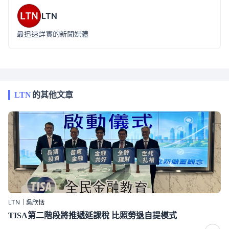
LTN
最迅速詳實的新聞媒體
LTN
的其他文章
LTN｜吳欣恬
TISA第二階段將推遞延課稅 比照勞退自提模式