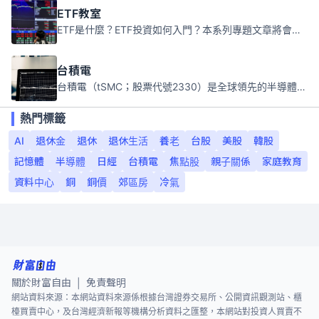
ETF教室
ETF是什麼？ETF投資如何入門？本系列專題文章將會告訴你新手必須知道的ETF基礎知識。
台積電
台積電（tSMC；股票代號2330）是全球領先的半導體代工公司，成立於1987年，總部位於台灣新竹。且已於美國、日本、德國及中國設廠，台積電是全球首家專業積體電路製造服務公司，也是全球最先進和最大規模的半導體代工廠。
熱門標籤
AI
退休金
退休
退休生活
養老
台股
美股
韓股
記憶體
半導體
日經
台積電
焦點股
親子關係
家庭教育
資料中心
銅
銅價
郊區房
冷氣
關於財富自由
免責聲明
|
網站資料來源：本網站資料來源係根據台灣證券交易所、公開資訊觀測站、櫃
檯買賣中心，及台灣經濟新報等機構分析資料之匯整，本網站對投資人買賣不