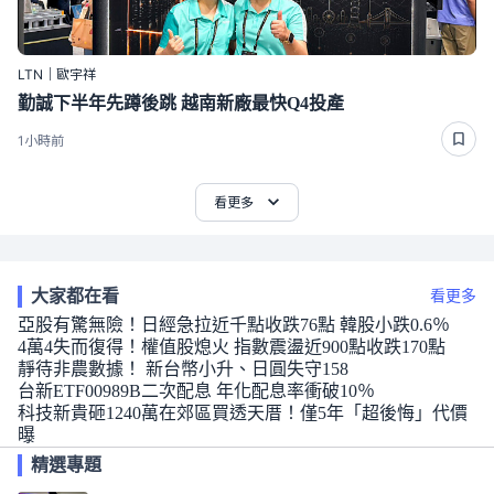
LTN｜歐宇祥
勤誠下半年先蹲後跳 越南新廠最快Q4投產
1小時前
看更多
大家都在看
看更多
亞股有驚無險！日經急拉近千點收跌76點 韓股小跌0.6％
4萬4失而復得！權值股熄火 指數震盪近900點收跌170點
靜待非農數據！ 新台幣小升、日圓失守158
台新ETF00989B二次配息 年化配息率衝破10％
科技新貴砸1240萬在郊區買透天厝！僅5年「超後悔」代價
曝
精選專題