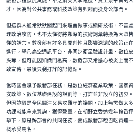
數發部裡臥虎藏龍，不乏頂尖大學電機、資工系畢業的人
才，因為對公共事務或科技政策有興趣而投身公部門。
但這群人通常默默關起門來埋首做事或鑽研技術，不善處
理政治攻防，也不太懂得將艱深的技術詞彙轉換為大眾皆
懂的語言。數發部有許多具開創性且影響深遠的政策正在
進行，舉凡高空通訊平台、非同步衛星驗證計畫、數位皮
夾等，但可能因知識門檻高，數發部又常擔心被炎上而不
敢宣傳，最後只剩打詐的記憶點。
當時國會賦予數發部任務，是數位經濟產業政策、國家資
安政策、數位基礎建設的規劃等，打詐並非設立的初衷。
但因詐騙是全民關注又易攻難守的議題，加上無需做太多
功課就能拿來質詢、獲得聲量，在朝野立委這幾年輪番抨
擊下，原是跨部會的共同任務，變成數發部啞巴吃黃連一
概承受罵名。