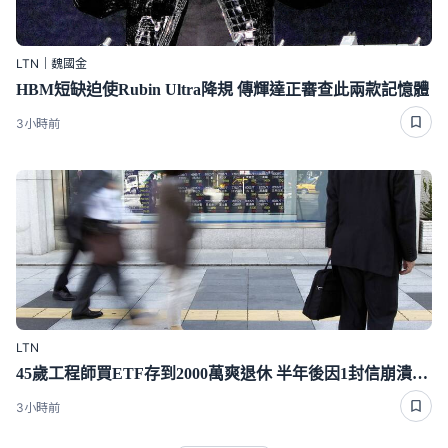
LTN｜魏國金
HBM短缺迫使Rubin Ultra降規 傳輝達正審查此兩款記憶體
3小時前
LTN
45歲工程師買ETF存到2000萬爽退休 半年後因1封信崩潰重回職場
3小時前