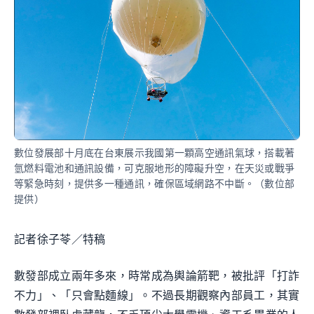
數位發展部十月底在台東展示我國第一顆高空通訊氣球，搭載著
氫燃料電池和通訊設備，可克服地形的障礙升空，在天災或戰爭
等緊急時刻，提供多一種通訊，確保區域網路不中斷。（數位部
提供）
記者徐子苓／特稿
數發部成立兩年多來，時常成為輿論箭靶，被批評「打詐
不力」、「只會點麵線」。不過長期觀察內部員工，其實