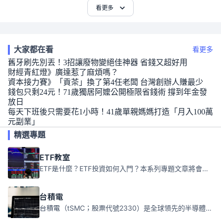
看更多
大家都在看
看更多
舊牙刷先別丟！3招讓廢物變絕佳神器 省錢又超好用
財經青紅燈》廣達惹了麻煩嗎？
資本接力賽》「貢茶」換了第4任老闆 台灣創辦人賺最少
錢包只剩24元！71歲獨居阿嬤公開極限省錢術 撐到年金發
放日
每天下班後只需要花1小時！41歲單親媽媽打造「月入100萬
元副業」
精選專題
ETF教室
ETF是什麼？ETF投資如何入門？本系列專題文章將會告訴你新手必須知道的ETF基礎知識。
台積電
台積電（tSMC；股票代號2330）是全球領先的半導體代工公司，成立於1987年，總部位於台灣新竹。且已於美國、日本、德國及中國設廠，台積電是全球首家專業積體電路製造服務公司，也是全球最先進和最大規模的半導體代工廠。