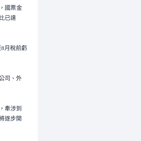
，國票金
比已達
至8月稅前虧
公司、外
，牽涉到
將逐步開