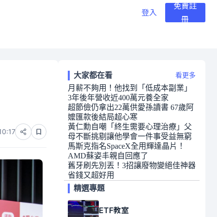
免費註
登入
冊
大家都在看
看更多
月薪不夠用！他找到「低成本副業」
3年後年營收近400萬元養全家
超節儉仍拿出22萬供愛孫讀書 67歲阿
嬤匯款後結局超心寒
黃仁勳自嘲「終生需要心理治療」父
10:17
母不斷挑剔讓他學會一件事受益無窮
馬斯克指名SpaceX全用輝達晶片！
AMD蘇姿丰親自回應了
舊牙刷先別丟！3招讓廢物變絕佳神器
省錢又超好用
精選專題
ETF教室