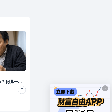
440萬退休金丟定存最安心？ 阿北一刷存摺超傻眼 3年利息僅1千多