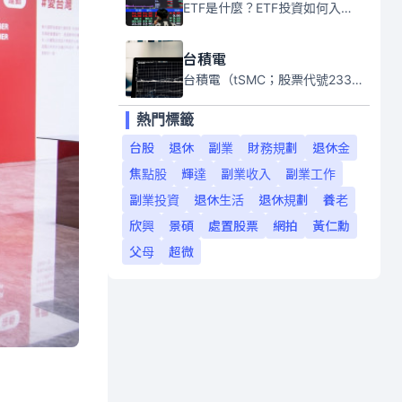
ETF是什麼？ETF投資如何入門？本系列專題文章將會告訴你新手必須知道的ETF基礎知識。
台積電
台積電（tSMC；股票代號2330）是全球領先的半導體代工公司，成立於1987年，總部位於台灣新竹。且已於美國、日本、德國及中國設廠，台積電是全球首家專業積體電路製造服務公司，也是全球最先進和最大規模的半導體代工廠。
熱門標籤
台股
退休
副業
財務規劃
退休金
焦點股
輝達
副業收入
副業工作
副業投資
退休生活
退休規劃
養老
欣興
景碩
處置股票
網拍
黃仁勳
父母
超微