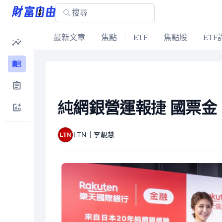
最新文章
焦點
ETF
焦點股
ETF
純網銀營運報捷 國票
LTN｜李靚慧