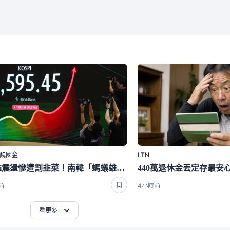
｜魏國金
LTN
Kospi震盪慘遭割韭菜！南韓「螞蟻雄兵」再度湧入華爾街
前
4小時前
看更多