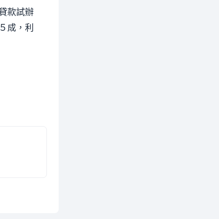
貸款試辦
５成，利