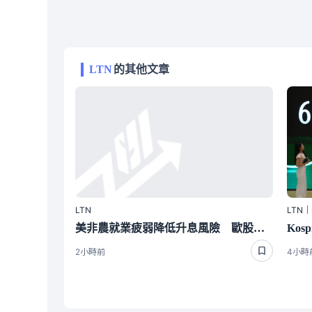
LTN
的其他文章
LTN
LTN
美非農就業疲弱降低升息風險 歐股收紅
2小時前
4小時