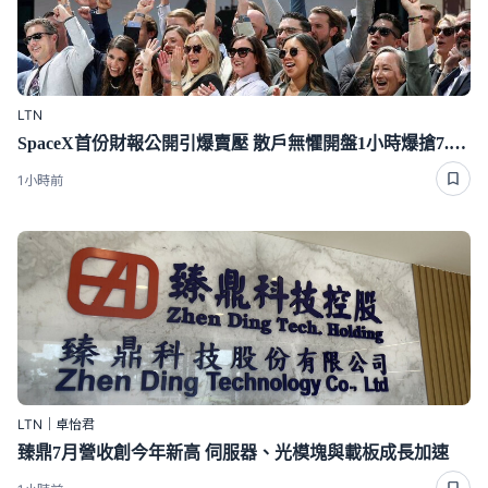
LTN
SpaceX首份財報公開引爆賣壓 散戶無懼開盤1小時爆搶7.4億
1小時前
LTN｜卓怡君
臻鼎7月營收創今年新高 伺服器、光模塊與載板成長加速