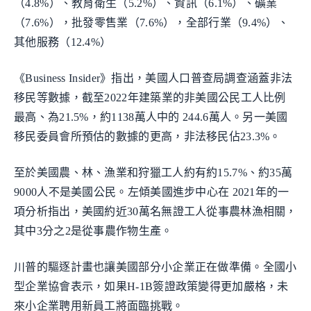
（4.8%）、教育衛生（5.2%）、資訊（6.1%）、礦業
（7.6%），批發零售業（7.6%），全部行業（9.4%）、
其他服務（12.4%）
《Business Insider》指出，美國人口普查局調查涵蓋非法
移民等數據，截至2022年建築業的非美國公民工人比例
最高、為21.5%，約1138萬人中的 244.6萬人。另一美國
移民委員會所預估的數據的更高，非法移民佔23.3%。
至於美國農、林、漁業和狩獵工人約有約15.7%、約35萬
9000人不是美國公民。左傾美國進步中心在 2021年的一
項分析指出，美國約近30萬名無證工人從事農林漁相關，
其中3分之2是從事農作物生產。
川普的驅逐計畫也讓美國部分小企業正在做準備。全國小
型企業協會表示，如果H-1B簽證政策變得更加嚴格，未
來小企業聘用新員工將面臨挑戰。