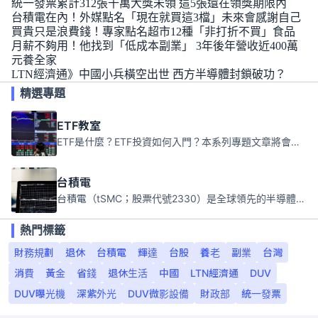
統一發票累計312張千萬大獎未領 這5張還在領獎期限內
台積電在內！外媒點名「現在就買這3檔」未來會感謝自己
買貴只是浪費錢！專家點名超市12種「非打折不買」食品
月薪不夠用！他找到「低成本副業」 3年後年營收近400萬
元養全家
LTN經濟通》中國小兵橫空出世 西方半導體封鎖破功？
精選專題
ETF教室
ETF是什麼？ETF投資如何入門？本系列專題文章將會告訴你新手必須知道的ETF基礎知識。
台積電
台積電（tSMC；股票代號2330）是全球領先的半導體代工公司，成立於1987年，總部位於台灣新竹。且已於美國、日本、德國及中國設廠，台積電是全球首家專業積體電路製造服務公司，也是全球最先進和最大規模的半導體代工廠。
熱門標籤
財務規劃
退休
台積電
輝達
台股
養老
副業
台灣
消費
黃金
省錢
退休生活
中國
LTN經濟通
DUV
DUV曝光機
深紫外光
DUV微影設備
財政部
統一發票