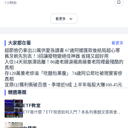
1小時前
看更多
大家都在看
看更多
超節儉仍拿出22萬供愛孫讀書 67歲阿嬤匯款後結局超心寒
舊牙刷先別丟！3招讓廢物變絕佳神器 省錢又超好用
入住14天就崩潰逃離！86歲老婦淚揭高級養老院裡最殘酷的
真相
存120萬養老慘淪「吃麵包果腹」 74歲阿公悲吐被現實害慘
真相
宜鼎Q2獲利衝破百億、季增近9成 上半年每股大賺166.45元
精選專題
ETF教室
ETF是什麼？ETF投資如何入門？本系列專題文章將會告訴你新手必須知道的ETF基礎知識。