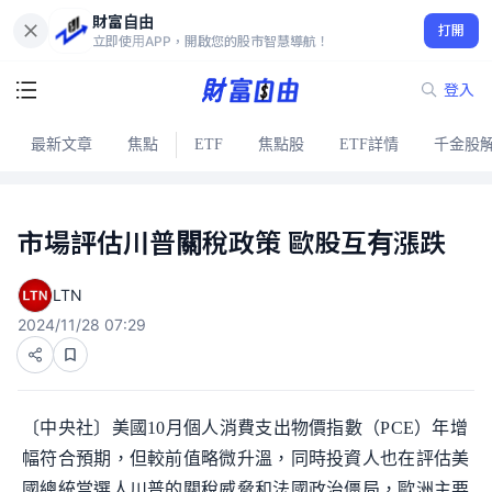
財富自由
打開
立即使用APP，開啟您的股市智慧導航！
登入
最新文章
焦點
ETF
焦點股
ETF詳情
千金股
市場評估川普關稅政策 歐股互有漲跌
LTN
2024/11/28 07:29
〔中央社〕美國10月個人消費支出物價指數（PCE）年增
幅符合預期，但較前值略微升溫，同時投資人也在評估美
國總統當選人川普的關稅威脅和法國政治僵局，歐洲主要