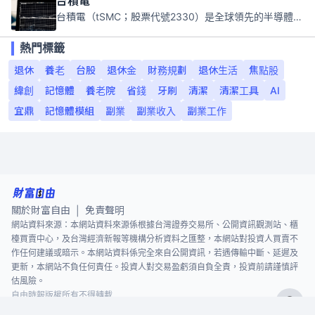
台積電
台積電（tSMC；股票代號2330）是全球領先的半導體代工公司，成立於1987年，總部位於台灣新竹。且已於美國、日本、德國及中國設廠，台積電是全球首家專業積體電路製造服務公司，也是全球最先進和最大規模的半導體代工廠。
熱門標籤
退休
養老
台股
退休金
財務規劃
退休生活
焦點股
緯創
記憶體
養老院
省錢
牙刷
清潔
清潔工具
AI
宜鼎
記憶體模組
副業
副業收入
副業工作
關於財富自由
免責聲明
|
網站資料來源：本網站資料來源係根據台灣證券交易所、公開資訊觀測站、櫃
檯買賣中心，及台灣經濟新報等機構分析資料之匯整，本網站對投資人買賣不
作任何建議或暗示。本網站資料係完全來自公開資訊，若遇傳輸中斷、延遲及
更新，本網站不負任何責任。投資人對交易盈虧須自負全責，投資前請謹慎評
估風險。
自由時報版權所有不得轉載
©
2026
The Liberty Times. All Rights Reserved.