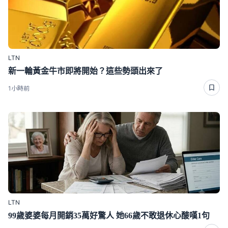
LTN
新一輪黃金牛市即將開始？這些勢頭出來了
1小時前
LTN
99歲婆婆每月開銷35萬好驚人 她66歲不敢退休心酸嘆1句