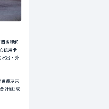
疫情後興起
心信用卡
的演出，外
唱會觀眾來
合計逾3成