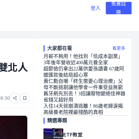
免費註
登入
冊
大家都在看
看更多
月薪不夠用！他找到「低成本副業」
3年後年營收近400萬元養全家
：雙北人
超節儉仍拿出22萬供愛孫讀書 67歲阿
嬤匯款後結局超心寒
黃仁勳自嘲「終生需要心理治療」父
母不斷挑剔讓他學會一件事受益無窮
舊牙刷先別丟！3招讓廢物變絕佳神器
08:30
省錢又超好用
入住14天就崩潰逃離！86歲老婦淚揭
高級養老院裡最殘酷的真相
精選專題
ETF教室