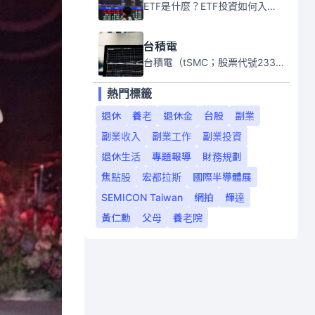
ETF是什麼？ETF投資如何入門？本系列專題文章將會告訴你新手必須知道的ETF基礎知識。
台積電
台積電（tSMC；股票代號2330）是全球領先的半導體代工公司，成立於1987年，總部位於台灣新竹。且已於美國、日本、德國及中國設廠，台積電是全球首家專業積體電路製造服務公司，也是全球最先進和最大規模的半導體代工廠。
熱門標籤
退休
養老
退休金
台股
副業
副業收入
副業工作
副業投資
退休生活
專題報導
財務規劃
焦點股
宏都拉斯
國際半導體展
SEMICON Taiwan
網拍
輝達
黃仁勳
父母
養老院