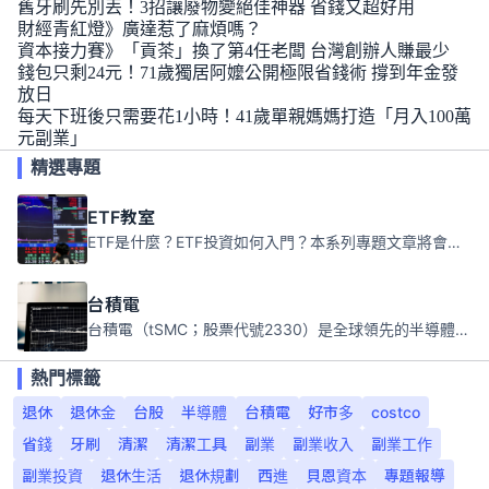
舊牙刷先別丟！3招讓廢物變絕佳神器 省錢又超好用
財經青紅燈》廣達惹了麻煩嗎？
資本接力賽》「貢茶」換了第4任老闆 台灣創辦人賺最少
錢包只剩24元！71歲獨居阿嬤公開極限省錢術 撐到年金發
放日
每天下班後只需要花1小時！41歲單親媽媽打造「月入100萬
元副業」
精選專題
ETF教室
ETF是什麼？ETF投資如何入門？本系列專題文章將會告訴你新手必須知道的ETF基礎知識。
台積電
台積電（tSMC；股票代號2330）是全球領先的半導體代工公司，成立於1987年，總部位於台灣新竹。且已於美國、日本、德國及中國設廠，台積電是全球首家專業積體電路製造服務公司，也是全球最先進和最大規模的半導體代工廠。
熱門標籤
退休
退休金
台股
半導體
台積電
好市多
costco
省錢
牙刷
清潔
清潔工具
副業
副業收入
副業工作
副業投資
退休生活
退休規劃
西進
貝恩資本
專題報導