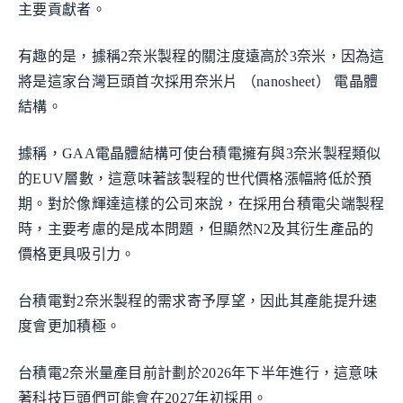
主要貢獻者。
有趣的是，據稱2奈米製程的關注度遠高於3奈米，因為這
將是這家台灣巨頭首次採用奈米片 （nanosheet） 電晶體
結構。
據稱，GAA電晶體結構可使台積電擁有與3奈米製程類似
的EUV層數，這意味著該製程的世代價格漲幅將低於預
期。對於像輝達這樣的公司來說，在採用台積電尖端製程
時，主要考慮的是成本問題，但顯然N2及其衍生產品的
價格更具吸引力。
台積電對2奈米製程的需求寄予厚望，因此其產能提升速
度會更加積極。
台積電2奈米量產目前計劃於2026年下半年進行，這意味
著科技巨頭們可能會在2027年初採用。