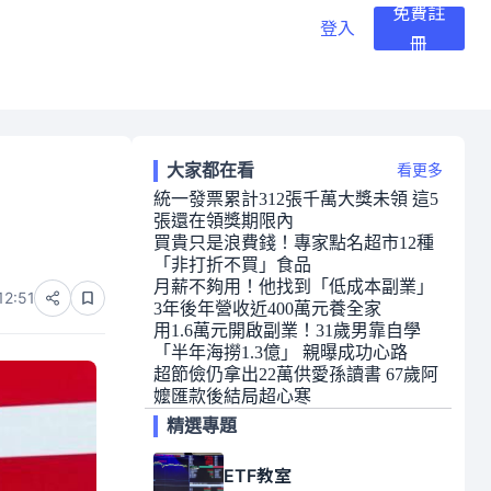
免費註
登入
冊
大家都在看
看更多
統一發票累計312張千萬大獎未領 這5
張還在領獎期限內
買貴只是浪費錢！專家點名超市12種
「非打折不買」食品
月薪不夠用！他找到「低成本副業」
12:51
3年後年營收近400萬元養全家
用1.6萬元開啟副業！31歲男靠自學
「半年海撈1.3億」 親曝成功心路
超節儉仍拿出22萬供愛孫讀書 67歲阿
嬤匯款後結局超心寒
精選專題
ETF教室