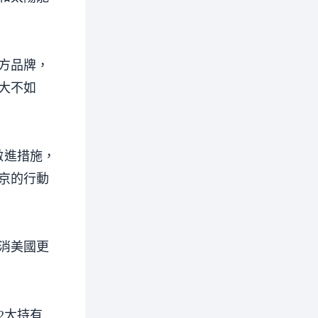
方品牌，
大不如
個激進措施，
京的行動
消美國更
2大持有