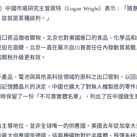
up）中國市場研究主管萊特（Logan Wright）表示：「
，這就是某種談判。」
國進口商品徵收關稅，北京也對美國進口的食品、化學品
突迫在眉睫，北京一直在展示自川普首任任內發動貿易戰
的關稅升級更有效。
子產品、電池與其他高科技領域的原料之出口管制，以回
的記憶體晶片的決定。中國也擴大了對無人機製造的零件
查，同時保留了一份「不可靠實體名單」，列出了在中國做生
具主導地位，並非全球唯一的供應國。美國去年從加拿大
的最大供應國是德國，這兩種礦物對於半導體、飛彈系統