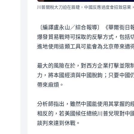
川普關稅大刀迫在眉睫，中國反應過度會招致惡果
〔編譯盧永山／綜合報導〕《華爾街日
爆發貿易戰時可採取的反擊方式，包括
進地使用這類工具可能會為北京帶來適
最大的風險在於，對西方企業打擊並限
力，將本國經濟與中國脫鉤；只要中國
帶來麻煩。
分析師指出，雖然中國能使用其掌握的
相反的，若美國候任總統川普兌現對中國
談判來達到休戰。