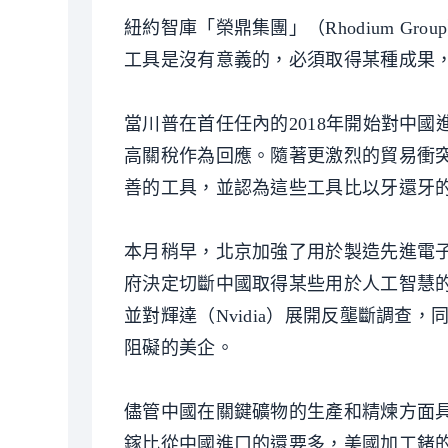
紐約智庫「榮鼎集團」（Rhodium Gro
工具是沒有意義的，必須取得某種成果
當川普在首任任內的2018年開始對中
高關稅作為回應。隨著更激烈的貿易衝
善的工具，並認為這些工具比以牙還牙
本月稍早，北京加強了用於製造先進電
府決定切斷中國取得某些用於人工智慧
並對輝達（Nvidia）展開反壟斷調
阻礙的美企。
儘管中國在關鍵礦物的生產和精煉方面
鎵比從中國進口的還要多，美國加工鍺