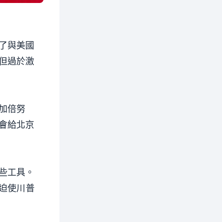
了與美國
但過於激
加倍努
會給北京
些工具。
迫使川普