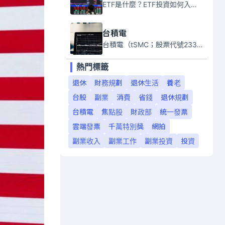
ETF是什麼？ETF投資如何入門？本系列專題文章將會告訴你新手必須知道的ETF基礎知識。
台積電
台積電（tSMC；股票代號2330）是全球領先的半導體代工公司，成立於1987年，總部位於台灣新竹。且已於美國、日本、德國及中國設廠，台積電是全球首家專業積體電路製造服務公司，也是全球最先進和最大規模的半導體代工廠。
熱門標籤
退休
財務規劃
退休生活
養老
台股
副業
消費
省錢
退休規劃
台積電
焦點股
財政部
統一發票
雲端發票
千萬特別獎
網拍
副業收入
副業工作
副業投資
投資