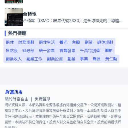
台積電
台積電（tSMC；股票代號2330）是全球領先的半導體代工公司，成立於1987年，總部位於台灣新竹。且已於美國、日本、德國及中國設廠，台積電是全球首家專業積體電路製造服務公司，也是全球最先進和最大規模的半導體代工廠。
熱門標籤
退休
財務規劃
退休生活
養老
台股
副業
退休規劃
焦點股
財政部
統一發票
雲端發票
千萬特別獎
網拍
副業收入
副業工作
副業投資
創業
事業
輝達
黃仁勳
關於財富自由
免責聲明
|
網站資料來源：本網站資料來源係根據台灣證券交易所、公開資訊觀測站、櫃
檯買賣中心，及台灣經濟新報等機構分析資料之匯整，本網站對投資人買賣不
作任何建議或暗示。本網站資料係完全來自公開資訊，若遇傳輸中斷、延遲及
更新，本網站不負任何責任。投資人對交易盈虧須自負全責，投資前請謹慎評