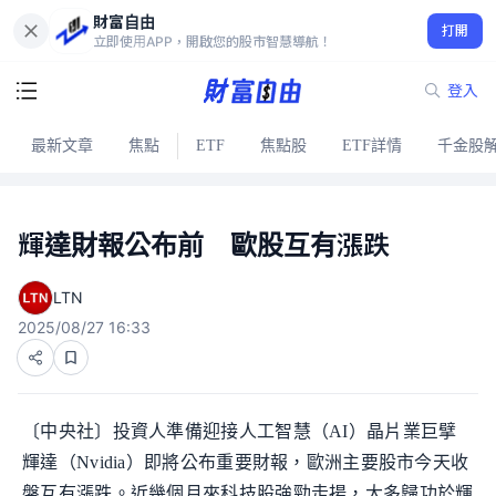
財富自由
打開
立即使用APP，開啟您的股市智慧導航！
登入
最新文章
焦點
ETF
焦點股
ETF詳情
千金股
輝達財報公布前 歐股互有漲跌
LTN
2025/08/27 16:33
〔中央社〕投資人準備迎接人工智慧（AI）晶片業巨擘
輝達（Nvidia）即將公布重要財報，歐洲主要股市今天收
盤互有漲跌。近幾個月來科技股強勁走揚，大多歸功於輝