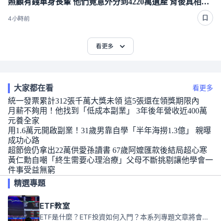
照顧有錢單身長輩 他們竟意外分到4220萬遺產 背後真相曝光了
4小時前
看更多
大家都在看
看更多
統一發票累計312張千萬大獎未領 這5張還在領獎期限內
月薪不夠用！他找到「低成本副業」 3年後年營收近400萬
元養全家
用1.6萬元開啟副業！31歲男靠自學「半年海撈1.3億」 親曝
成功心路
超節儉仍拿出22萬供愛孫讀書 67歲阿嬤匯款後結局超心寒
黃仁勳自嘲「終生需要心理治療」父母不斷挑剔讓他學會一
件事受益無窮
精選專題
ETF教室
ETF是什麼？ETF投資如何入門？本系列專題文章將會告訴你新手必須知道的ETF基礎知識。