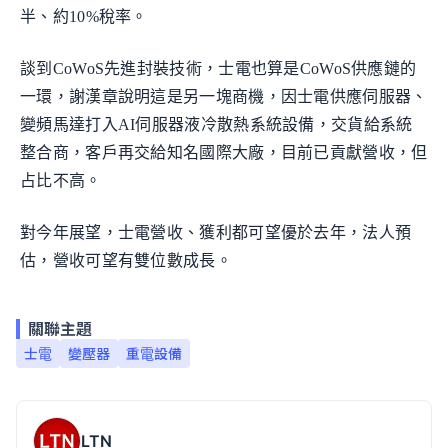
半、約10%稅率。
談到CoWoS先進封裝技術，士電也算是CoWoS供應鏈的
一環，謝漢章說明這是另一塊商機，因士電供應伺服器、
變頻馬達打入AI伺服器液冷散熱系統設備，交貨給系統
整合商，客戶再交給知名國際大廠，目前已貢獻營收，但
占比不高。
對今年展望，士電營收、獲利都可望優於去年，法人預
估，營收可望有雙位數成長。
關聯主題
士電
變壓器
重電設備
LTN