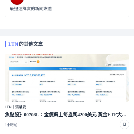
最迅速詳實的新聞媒體
LTN
的其他文章
LTN｜張慧雯
焦點股》00708L：金價飆上每盎司4200美元 黃金ETF大漲逾7％
1小時前