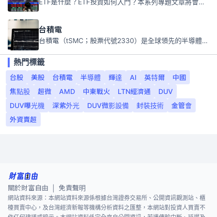
ETF是什麼？ETF投資如何入門？本系列專題文章將會告訴你新手必須知道的ETF基礎知識。
台積電
台積電（tSMC；股票代號2330）是全球領先的半導體代工公司，成立於1987年，總部位於台灣新竹。且已於美國、日本、德國及中國設廠，台積電是全球首家專業積體電路製造服務公司，也是全球最先進和最大規模的半導體代工廠。
熱門標籤
台股
美股
台積電
半導體
輝達
AI
英特爾
中國
焦點股
超微
AMD
中東戰火
LTN經濟通
DUV
DUV曝光機
深紫外光
DUV微影設備
封裝技術
金管會
外資賣超
關於財富自由
免責聲明
|
網站資料來源：本網站資料來源係根據台灣證券交易所、公開資訊觀測站、櫃
檯買賣中心，及台灣經濟新報等機構分析資料之匯整，本網站對投資人買賣不