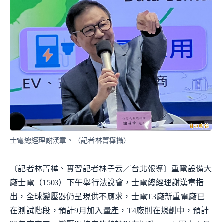
士電總經理謝漢章。（記者林菁樺攝）
〔記者林菁樺、實習記者林子云／台北報導〕重電設備大
廠士電（1503）下午舉行法說會，士電總經理謝漢章指
出，全球變壓器仍呈現供不應求，士電T3廠新重電廠已
在測試階段，預計9月加入量產，T4廠則在規劃中，預計