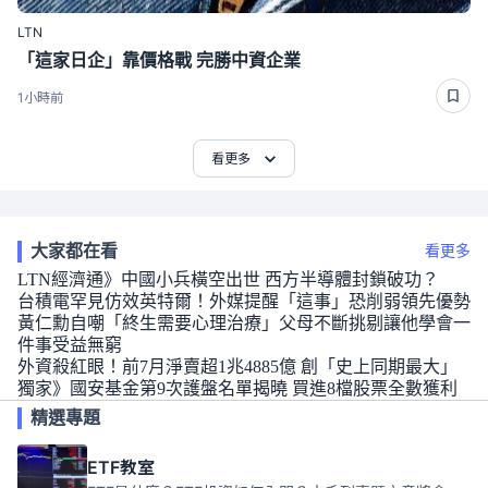
LTN
「這家日企」靠價格戰 完勝中資企業
1小時前
看更多
大家都在看
看更多
LTN經濟通》中國小兵橫空出世 西方半導體封鎖破功？
台積電罕見仿效英特爾！外媒提醒「這事」恐削弱領先優勢
黃仁勳自嘲「終生需要心理治療」父母不斷挑剔讓他學會一
件事受益無窮
外資殺紅眼！前7月淨賣超1兆4885億 創「史上同期最大」
獨家》國安基金第9次護盤名單揭曉 買進8檔股票全數獲利
精選專題
ETF教室