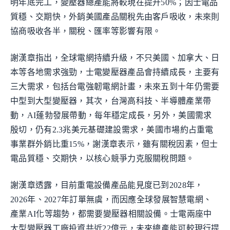
明年底完工，變壓器總產能將較現在提升50%；因士電品
質穩、交期快，外銷美國產品關稅先由客戶吸收，未來則
協商吸收各半，關稅、匯率等影響有限。
謝漢章指出，全球電網持續升級，不只美國、加拿大、日
本等各地需求強勁，士電變壓器產品會持續成長，主要有
三大需求，包括台電強韌電網計畫，未來五到十年仍需要
中型到大型變壓器，其次，台灣高科技、半導體產業帶
動，AI蓬勃發展帶動，每年穩定成長，另外，美國需求
殷切，仍有2.3兆美元基礎建設需求，美國市場約占重電
事業群外銷比重15%，謝漢章表示，雖有關稅因素，但士
電品質穩、交期快，以核心競爭力克服關稅問題。
謝漢章透露，目前重電設備產品能見度已到2028年，
2026年、2027年訂單無虞，而因應全球發展智慧電網、
產業AI化等趨勢，都需要變壓器相關設備。士電兩座中
大型變壓器工廠投資共近22億元，未來總產能可較現行提