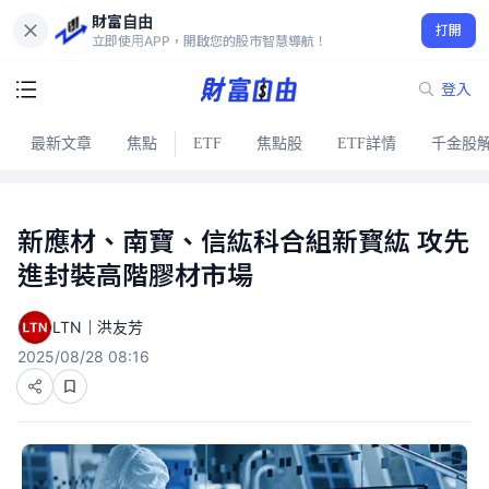
財富自由
打開
立即使用APP，開啟您的股市智慧導航！
登入
最新文章
焦點
ETF
焦點股
ETF詳情
千金股
新應材、南寶、信紘科合組新寳紘 攻先
進封裝高階膠材市場
LTN｜洪友芳
2025/08/28 08:16