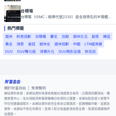
台積電
台積電（tSMC；股票代號2330）是全球領先的半導體代工公司，成立於1987年，總部位於台灣新竹。且已於美國、日本、德國及中國設廠，台積電是全球首家專業積體電路製造服務公司，也是全球最先進和最大規模的半導體代工廠。
熱門標籤
退休
財務規劃
台積電
養老
台股
退休生活
副業
輝達
黃金
消費
省錢
退休金
退休規劃
中國
LTN經濟通
DUV
DUV曝光機
深紫外光
DUV微影設備
財政部
關於財富自由
免責聲明
|
網站資料來源：本網站資料來源係根據台灣證券交易所、公開資訊觀測站、櫃
檯買賣中心，及台灣經濟新報等機構分析資料之匯整，本網站對投資人買賣不
作任何建議或暗示。本網站資料係完全來自公開資訊，若遇傳輸中斷、延遲及
更新，本網站不負任何責任。投資人對交易盈虧須自負全責，投資前請謹慎評
估風險。