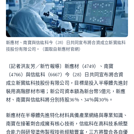
新應材、南寶與信紘科今（28）日共同宣布將合資成立新寳紘科
技股份有限公司。（圖取自新應材官網）
〔記者洪友芳／新竹報導〕新應材（4749）、南寶
（4766）與信紘科（6667）今（28）日共同宣布將合資
成立新寳紘科技股份有限公司，目標是投入半導體先進封
裝用高階膠材市場；新公司資本額為新台幣5億元，新應
材、南寶與信紘科將分別持股36％、34％與30％。
新應材在半導體先進特化材料具備產業網絡與專業知識、
南寶在接著劑合成擁有核心技術，信紘科在高科技系統整
合能力與研發塗佈製程技術經驗豐富，三方將整合各自優