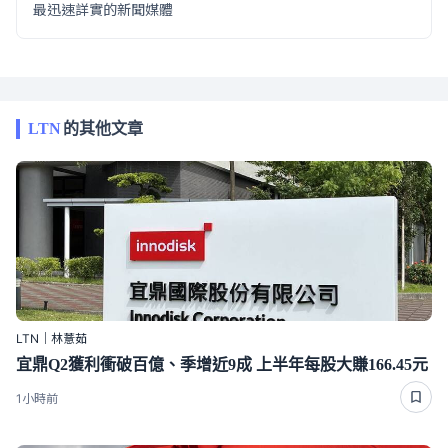
最迅速詳實的新聞媒體
LTN
的其他文章
LTN｜林薏茹
宜鼎Q2獲利衝破百億、季增近9成 上半年每股大賺166.45元
1小時前