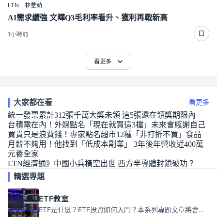
LTN｜林薏茹
AI需求續強 文曄Q3毛利率看升、獲利再戰新高
1小時前
看更多
大家都在看
看更多
統一發票累計312張千萬大獎未領 這5張還在領獎期限內
台積電在內！外媒點名「現在就買這3檔」未來會感謝自己
買貴只是浪費錢！專家點名超市12種「非打折不買」食品
月薪不夠用！他找到「低成本副業」 3年後年營收近400萬
元養全家
LTN經濟通》中國小兵橫空出世 西方半導體封鎖破功？
精選專題
ETF教室
ETF是什麼？ETF投資如何入門？本系列專題文章將會告訴你新手必須知道的ETF基礎知識。