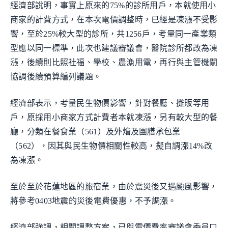
經濟部說明，事實上原來的75%的診所用戶，本就使用小
商家的計費方式，在本次電價調整時，已經是凍漲不受影
響，至於25%較大型的診所，共1256戶，考量同一產業類
型應以同一標準，此次也建議審議會，醫院診所都改為凍
漲，後續則比照社福、學校、農漁用電，再行與主管機關
協調後續預算編列議題。
經濟部表示，考量民生物價影響，針對餐廳、攤販等用
戶，原採用小商家方式計費者本就凍漲，另有較大型的餐
廳，分類在餐食業（561）及外燴及團膳承包業
（562），因其與民生物價相關性較高，擬自調漲14%改
為凍漲。
至於至於花蓮地區的旅宿業，由於震災後又遇颱風影響，
將參考0403地震的災後電費優惠，不予調漲。
經濟部強調，相關調整方案，已與電價費率審議會委員口