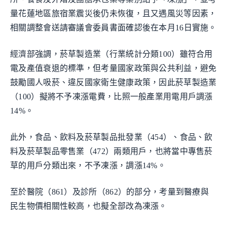
量花蓮地區旅宿業震災後仍未恢復，且又遇風災等因素，
相關調整會送請審議會委員書面確認後在本月16日實施。
經濟部強調，菸草製造業（行業統計分類100）雖符合用
電及產值衰退的標準，但考量國家政策與公共利益，避免
鼓勵國人吸菸、違反國家衛生健康政策，因此菸草製造業
（100）擬將不予凍漲電費，比照一般產業用電用戶調漲
14%。
此外，食品、飲料及菸草製品批發業（454）、食品、飲
料及菸草製品零售業（472）兩類用戶，也將當中專售菸
草的用戶分類出來，不予凍漲，調漲14%。
至於醫院（861）及診所（862）的部分，考量到醫療與
民生物價相關性較高，也擬全部改為凍漲。