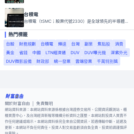
台積電
台積電（tSMC；股票代號2330）是全球領先的半導體代工公司，成立於1987年，總部位於台灣新竹。且已於美國、日本、德國及中國設廠，台積電是全球首家專業積體電路製造服務公司，也是全球最先進和最大規模的半導體代工廠。
熱門標籤
台股
財務規劃
台積電
輝達
台灣
副業
焦點股
消費
黃金
省錢
中國
LTN經濟通
DUV
DUV曝光機
深紫外光
DUV微影設備
財政部
統一發票
雲端發票
千萬特別獎
關於財富自由
免責聲明
|
網站資料來源：本網站資料來源係根據台灣證券交易所、公開資訊觀測站、櫃
檯買賣中心，及台灣經濟新報等機構分析資料之匯整，本網站對投資人買賣不
作任何建議或暗示。本網站資料係完全來自公開資訊，若遇傳輸中斷、延遲及
更新，本網站不負任何責任。投資人對交易盈虧須自負全責，投資前請謹慎評
估風險。