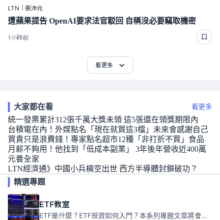
LTN｜張沛元
遭蘋果提告 OpenAI要求法官駁回 自稱沒必要竊取機密
1小時前
看更多
大家都在看
看更多
統一發票累計312張千萬大獎未領 這5張還在領獎期限內
台積電在內！外媒點名「現在就買這3檔」未來會感謝自己
買貴只是浪費錢！專家點名超市12種「非打折不買」食品
月薪不夠用！他找到「低成本副業」 3年後年營收近400萬
元養全家
LTN經濟通》中國小兵橫空出世 西方半導體封鎖破功？
精選專題
ETF教室
ETF是什麼？ETF投資如何入門？本系列專題文章將會告訴你新手必須知道的ETF基礎知識。