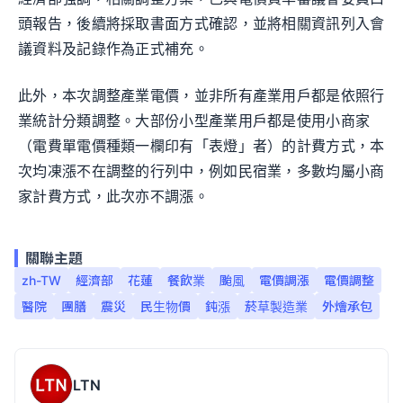
頭報告，後續將採取書面方式確認，並將相關資訊列入會
議資料及記錄作為正式補充。
此外，本次調整產業電價，並非所有產業用戶都是依照行
業統計分類調整。大部份小型產業用戶都是使用小商家
（電費單電價種類一欄印有「表燈」者）的計費方式，本
次均凍漲不在調整的行列中，例如民宿業，多數均屬小商
家計費方式，此次亦不調漲。
關聯主題
zh-TW
經濟部
花蓮
餐飲業
颱風
電價調漲
電價調整
醫院
團膳
震災
民生物價
鈍漲
菸草製造業
外燴承包
LTN