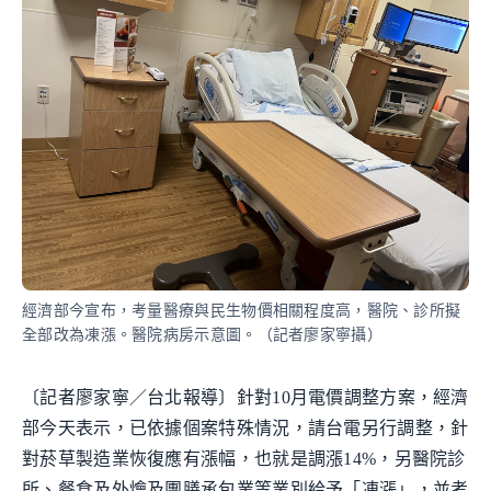
經濟部今宣布，考量醫療與民生物價相關程度高，醫院、診所擬
全部改為凍漲。醫院病房示意圖。（記者廖家寧攝）
〔記者廖家寧／台北報導〕針對10月電價調整方案，經濟
部今天表示，已依據個案特殊情況，請台電另行調整，針
對菸草製造業恢復應有漲幅，也就是調漲14%，另醫院診
所、餐食及外燴及團膳承包業等業別給予「凍漲」，並考