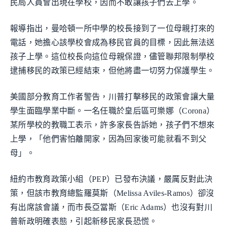
民局人員會出現在學校，因而不敢讓孩子們去上學。
報導指出，曼哈頓一所中學的校長接到了一位母親打來的
電話，她擔心該學校會成為移民官員的目標，因此無法送
孩子上學。這位校長向這位母親保證，儘管聯邦限制學校
逮捕移民的政策已經結束，但他將盡一切努力保護學生。
美國部分教育工作者警告，川普打擊移民的政策會讓大量
學生面臨學業中斷。一名任職於皇后區可樂娜（Corona）
某所學校的教職工表示，許多家長告訴她，孩子們不想來
上學，「他們害怕離開家，因為回家後可能就看不到父
母」。
紐約市教育政策小組（PEP）已發布決議，嚴厲反對此決
策，但該市教育總監羅莫斯（Melissa Aviles-Ramos）卻沒
有出席該會議，而市長亞當斯（Eric Adams）也沒有對川
普新政明確表態，引起新移民家長恐慌。