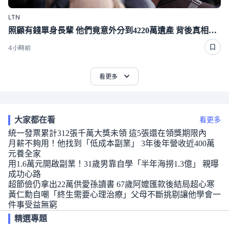
LTN
照顧有錢單身長輩 他們竟意外分到4220萬遺產 背後真相曝光了
4小時前
看更多
大家都在看
看更多
統一發票累計312張千萬大獎未領 這5張還在領獎期限內
月薪不夠用！他找到「低成本副業」 3年後年營收近400萬
元養全家
用1.6萬元開啟副業！31歲男靠自學「半年海撈1.3億」 親曝
成功心路
超節儉仍拿出22萬供愛孫讀書 67歲阿嬤匯款後結局超心寒
黃仁勳自嘲「終生需要心理治療」父母不斷挑剔讓他學會一
件事受益無窮
精選專題