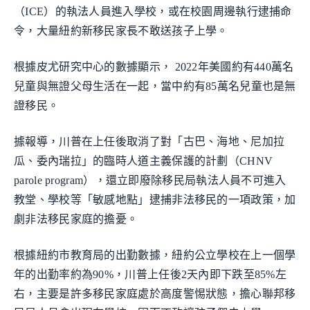
（ICE）的執法人員進入學校，或在校園周邊執行逮捕命
令，大量紐約新移民家長不敢送孩子上學。
根據皮尤研究中心的數據顯示， 2022年美國約有440萬名
兒童與無證父母生活在一起，當中約有85萬名兒童也是無
證移民。
據報導，川普在上任後取消了對「古巴、海地、尼加拉
瓜、委內瑞拉」的臨時人道主義保護的計劃（CHNV
parole program），還立即廢除移民局執法人員不可進入
教堂、學校等「敏感地點」逮捕非法移民的一項政策，加
劇非法移民家庭的擔憂。
根據紐約市教育局的出勤數據，紐約公立學校在上一個學
年的出勤率約為90%，川普上任後2天內即下跌至85%左
右，主要是許多移民家庭處於高度警惕狀態，擔心聯邦移