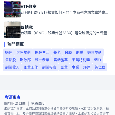
ETF教室
ETF是什麼？ETF投資如何入門？本系列專題文章將會告訴你新手必須知道的ETF基礎知識。
台積電
台積電（tSMC；股票代號2330）是全球領先的半導體代工公司，成立於1987年，總部位於台灣新竹。且已於美國、日本、德國及中國設廠，台積電是全球首家專業積體電路製造服務公司，也是全球最先進和最大規模的半導體代工廠。
熱門標籤
退休
財務規劃
退休生活
養老
台股
副業
退休規劃
焦點股
財政部
統一發票
雲端發票
千萬特別獎
網拍
副業收入
副業工作
副業投資
創業
事業
輝達
黃仁勳
關於財富自由
免責聲明
|
網站資料來源：本網站資料來源係根據台灣證券交易所、公開資訊觀測站、櫃
檯買賣中心，及台灣經濟新報等機構分析資料之匯整，本網站對投資人買賣不