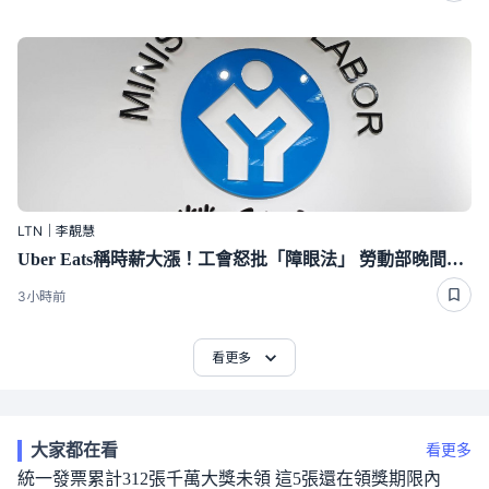
LTN｜李靚慧
Uber Eats稱時薪大漲！工會怒批「障眼法」 勞動部晚間定調：確實違法
3小時前
看更多
大家都在看
看更多
統一發票累計312張千萬大獎未領 這5張還在領獎期限內