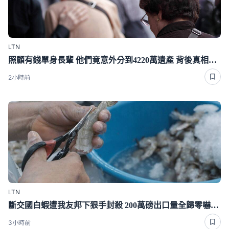
LTN
照顧有錢單身長輩 他們竟意外分到4220萬遺產 背後真相曝光了
2小時前
LTN
斷交國白蝦遭我友邦下狠手封殺 200萬磅出口量全歸零嚇崩了
3小時前