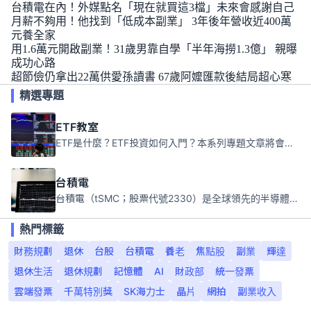
台積電在內！外媒點名「現在就買這3檔」未來會感謝自己
月薪不夠用！他找到「低成本副業」 3年後年營收近400萬
元養全家
用1.6萬元開啟副業！31歲男靠自學「半年海撈1.3億」 親曝
成功心路
超節儉仍拿出22萬供愛孫讀書 67歲阿嬤匯款後結局超心寒
精選專題
ETF教室
ETF是什麼？ETF投資如何入門？本系列專題文章將會告訴你新手必須知道的ETF基礎知識。
台積電
台積電（tSMC；股票代號2330）是全球領先的半導體代工公司，成立於1987年，總部位於台灣新竹。且已於美國、日本、德國及中國設廠，台積電是全球首家專業積體電路製造服務公司，也是全球最先進和最大規模的半導體代工廠。
熱門標籤
財務規劃
退休
台股
台積電
養老
焦點股
副業
輝達
退休生活
退休規劃
記憶體
AI
財政部
統一發票
雲端發票
千萬特別獎
SK海力士
晶片
網拍
副業收入