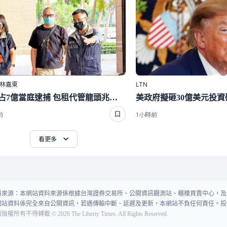
｜林嘉東
LTN
涉侵占7億當庭逮捕 包租代管龍頭兆基前董座李建成羈押禁見
前
1小時前
看更多
料來源：本網站資料來源係根據台灣證券交易所、公開資訊觀測站、櫃檯買賣中心，及
網站資料係完全來自公開資訊，若遇傳輸中斷、延遲及更新，本網站不負任何責任。投
報版權所有不得轉載
©
2026
The Liberty Times. All Rights Reserved.