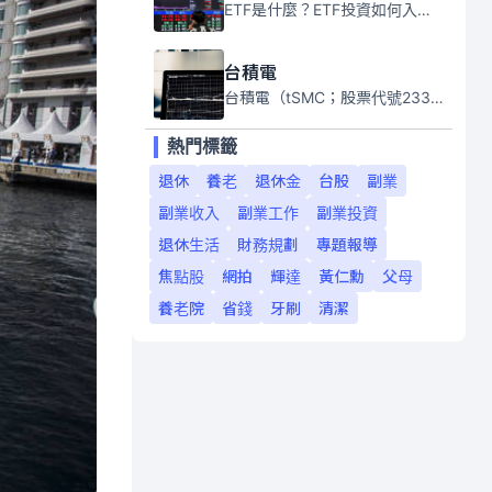
ETF是什麼？ETF投資如何入門？本系列專題文章將會告訴你新手必須知道的ETF基礎知識。
台積電
台積電（tSMC；股票代號2330）是全球領先的半導體代工公司，成立於1987年，總部位於台灣新竹。且已於美國、日本、德國及中國設廠，台積電是全球首家專業積體電路製造服務公司，也是全球最先進和最大規模的半導體代工廠。
熱門標籤
退休
養老
退休金
台股
副業
副業收入
副業工作
副業投資
退休生活
財務規劃
專題報導
焦點股
網拍
輝達
黃仁勳
父母
養老院
省錢
牙刷
清潔