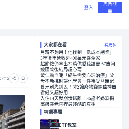
免費註
登入
冊
大家都在看
看更多
月薪不夠用！他找到「低成本副業」
3年後年營收近400萬元養全家
超節儉仍拿出22萬供愛孫讀書 67歲阿
嬤匯款後結局超心寒
黃仁勳自嘲「終生需要心理治療」父
07:12
母不斷挑剔讓他學會一件事受益無窮
舊牙刷先別丟！3招讓廢物變絕佳神器
省錢又超好用
入住14天就崩潰逃離！86歲老婦淚揭
高級養老院裡最殘酷的真相
精選專題
ETF教室