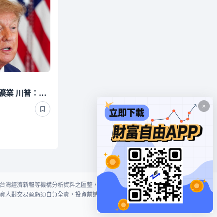
美政府擬砸30億美元投資礦業 川普：美國應成為礦產大國
台灣經濟新報等機構分析資料之匯整，本網站對投資人買賣不作任何建議或暗
資人對交易盈虧須自負全責，投資前請謹慎評估風險。