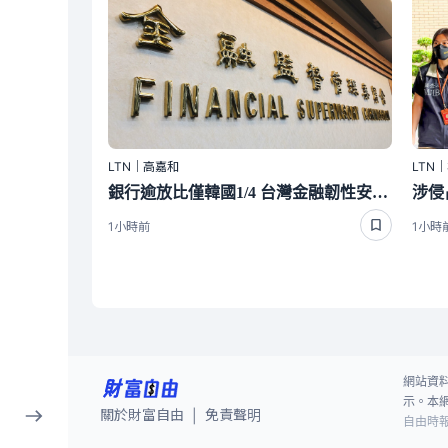
LTN｜高嘉和
LTN
銀行逾放比僅韓國1/4 台灣金融韌性安啦！
1小時前
1小時
網站資
示。本
關於財富自由
免責聲明
|
自由時