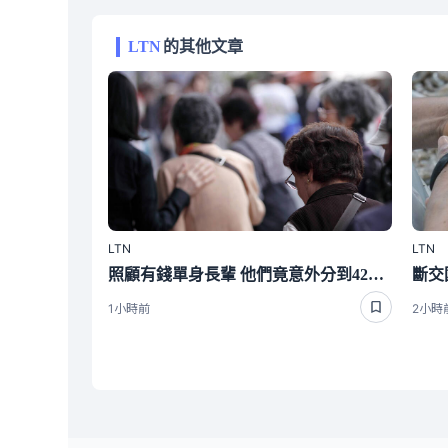
LTN
的其他文章
LTN
LTN
照顧有錢單身長輩 他們竟意外分到4220萬遺產 背後真相曝光了
1小時前
2小時