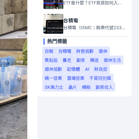
ETF是什麼？ETF投資如何入門？本系列專題文章將會告訴你新手必須知道的ETF基礎知識。
台積電
台積電（tSMC；股票代號2330）是全球領先的半導體代工公司，成立於1987年，總部位於台灣新竹。且已於美國、日本、德國及中國設廠，台積電是全球首家專業積體電路製造服務公司，也是全球最先進和最大規模的半導體代工廠。
熱門標籤
台股
台積電
財務規劃
退休
焦點股
養老
副業
輝達
退休生活
退休規劃
記憶體
AI
財政部
統一發票
雲端發票
千萬特別獎
SK海力士
晶片
網拍
副業收入