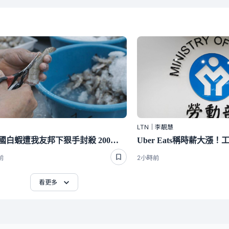
LTN｜李靚慧
斷交國白蝦遭我友邦下狠手封殺 200萬磅出口量全歸零嚇崩了
前
2小時前
看更多