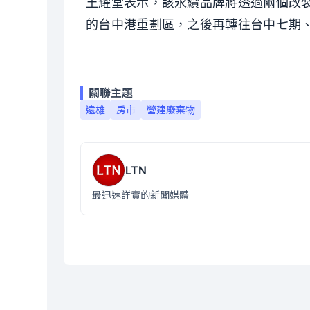
王耀堂表示，該永續品牌將透過兩個改裝
的台中港重劃區，之後再轉往台中七期
關聯主題
遠雄
房市
營建廢棄物
LTN
最迅速詳實的新聞媒體