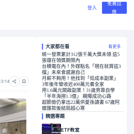
免費註
登入
冊
大家都在看
看更多
統一發票累計312張千萬大獎未領 這5
張還在領獎期限內
台積電在內！外媒點名「現在就買這3
檔」未來會感謝自己
月薪不夠用！他找到「低成本副業」
13:14
3年後年營收近400萬元養全家
用1.6萬元開啟副業！31歲男靠自學
「半年海撈1.3億」 親曝成功心路
超節儉仍拿出22萬供愛孫讀書 67歲阿
嬤匯款後結局超心寒
精選專題
ETF教室