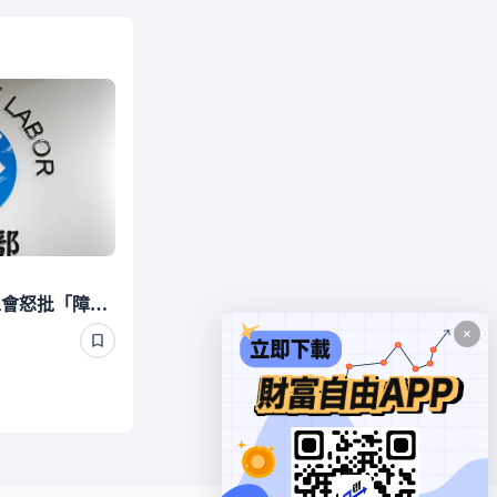
Uber Eats稱時薪大漲！工會怒批「障眼法」 勞動部晚間定調：確實違法