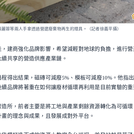
張麗蓉等兩人手拿透過營建廢棄物再生的燈具。（記者徐義平攝）
佳，建商強化品牌影響，希望減輕對地球的負擔，進行營
永續共享的營造供應產業鏈。
程得出結果，磁磚可減廢5%、模板可減廢10%。他指
後續品牌將著重在如何讓廢材循環再利用是目前實驗的重
智造所，前者主要是將工地與產業剩餘資源轉化為可循環
計畫的理念與成果，且發展成對外平台。