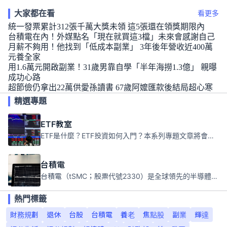
大家都在看
看更多
統一發票累計312張千萬大獎未領 這5張還在領獎期限內
台積電在內！外媒點名「現在就買這3檔」未來會感謝自己
月薪不夠用！他找到「低成本副業」 3年後年營收近400萬
元養全家
用1.6萬元開啟副業！31歲男靠自學「半年海撈1.3億」 親曝
成功心路
超節儉仍拿出22萬供愛孫讀書 67歲阿嬤匯款後結局超心寒
精選專題
ETF教室
ETF是什麼？ETF投資如何入門？本系列專題文章將會告訴你新手必須知道的ETF基礎知識。
台積電
台積電（tSMC；股票代號2330）是全球領先的半導體代工公司，成立於1987年，總部位於台灣新竹。且已於美國、日本、德國及中國設廠，台積電是全球首家專業積體電路製造服務公司，也是全球最先進和最大規模的半導體代工廠。
熱門標籤
財務規劃
退休
台股
台積電
養老
焦點股
副業
輝達