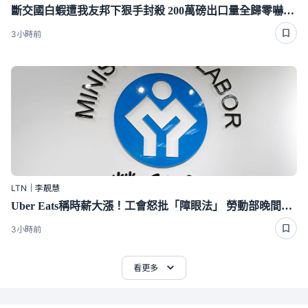
斷交國白蝦遭我友邦下狠手封殺 200萬磅出口量全歸零嚇崩了
3小時前
LTN｜李靚慧
Uber Eats稱時薪大漲！工會怒批「障眼法」 勞動部晚間定調：確實違法
3小時前
看更多