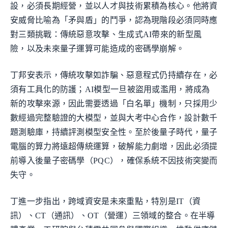
設，必須長期經營，並以人才與技術累積為核心。他將資
安威脅比喻為「矛與盾」的鬥爭，認為現階段必須同時應
對三類挑戰：傳統惡意攻擊、生成式AI帶來的新型風
險，以及未來量子運算可能造成的密碼學崩解。
丁邦安表示，傳統攻擊如詐騙、惡意程式仍持續存在，必
須有工具化的防護；AI模型一旦被盜用或濫用，將成為
新的攻擊來源，因此需要透過「白名單」機制，只採用少
數經過完整驗證的大模型，並與大考中心合作，設計數千
題測驗庫，持續評測模型安全性。至於後量子時代，量子
電腦的算力將遠超傳統運算，破解能力劇增，因此必須提
前導入後量子密碼學（PQC），確保系統不因技術突變而
失守。
丁進一步指出，跨域資安是未來重點，特別是IT（資
訊）、CT（通訊）、OT（營運）三領域的整合。在半導