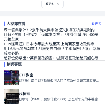
看更多
大家都在看
看更多
統一發票累計312張千萬大獎未領 這5張還在領獎期限內
月薪不夠用！他找到「低成本副業」 3年後年營收近400萬
元養全家
LTN經濟通》日本今年最大破產案 上萬商家應收款歸零
用1.6萬元開啟副業！31歲男靠自學「半年海撈1.3億」 親曝
成功心路
超節儉仍拿出22萬供愛孫讀書 67歲阿嬤匯款後結局超心寒
精選專題
ETF教室
ETF是什麼？ETF投資如何入門？本系列專題文章將會告訴你新手必須知道的ETF基礎知識。
台積電
台積電（tSMC；股票代號2330）是全球領先的半導體代工公司，成立於1987年，總部位於台灣新竹。且已於美國、日本、德國及中國設廠，台積電是全球首家專業積體電路製造服務公司，也是全球最先進和最大規模的半導體代工廠。