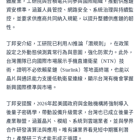
體產業，工研院與台積電共同參與國際組織，推動供應鏈
資安標準，涵蓋人員管控、網路安全、系統治理與持續監
控，並要求供應商共同納入規範，以提升整體供應鏈的韌
性。
丁邦安介紹，工研院已利用AI推論「潛規則」，在政策
設定之外動態偵測異常行為與意圖，強化防禦力。此外，
台灣團隊已向國際市場展示手機直連衛星（NTN）技
術，證明不必依賴星鏈（Starlink）等地面終端，也能以
晶片與通訊能力支援低軌衛星連線，顯示台灣有機會掌握
新興國際標準與市場。
丁邦安提醒，2026年起美國政府與金融機構將強制導入
後量子密碼學，帶動設備升級需求，台灣也已成立後量子
產業聯盟，涵蓋晶片、模組、系統到雲端業者，並與學界
合作研發演算法與應用。唯有讓業界看見短中期獲利潛
力，產學研三方才能形成正循環。