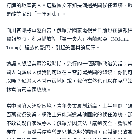
打牌的地產商人。這些圖文不知是消遣美國候任總統、還
是酸許家印「十年河東」。
而川普即將重返白宮，俄羅斯國家電視台日前也在播報相
關報導時，刻意播放準「第一夫人」梅蘭妮亞（Melania
Trump）過去的艷照，引起美國輿論反彈。
這讓人想起美蘇冷戰時期，流行的一個蘇聯政治笑話；美
國人向蘇聯人說我們可以在白宮前罵美國的總統，你們可
以嗎？蘇聯人不甘示弱地回說，我們當然也可以在克里姆
林宮前罵美國總統。
當中國陷入通縮困境，青年失業屢創新高、上半年倒了破
百萬家餐飲業，網路上只能消遣其他國家的候任總統、卻
不敢質疑自家領導人；俄羅斯因無法「感到安全、發展和
存在」，而發兵侵略曾是兄弟之邦的鄰國，官媒卻只敢諷