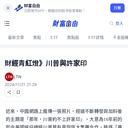
財富自由
打開
立即使用APP，開啟您的股市智慧導航！
登入
最新文章
焦點
ETF
焦點股
ETF詳情
千金股
財經青紅燈》川普與許家印
LTN
2024/11/21 21:29
近來，中國網路上瘋傳一張照片，經過不斷轉發與加料後
的主題是「那年，川普約不上許家印」，大意為16年前的
如今美國候任總統川普曾有意與恆大集團合作，競逐「廣