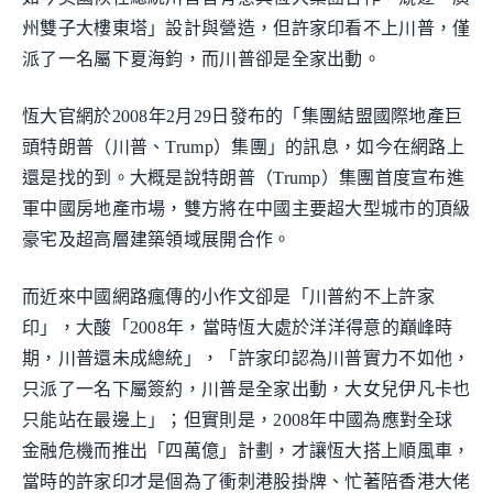
州雙子大樓東塔」設計與營造，但許家印看不上川普，僅
派了一名屬下夏海鈞，而川普卻是全家出動。
恆大官網於2008年2月29日發布的「集團結盟國際地產巨
頭特朗普（川普、Trump）集團」的訊息，如今在網路上
還是找的到。大概是說特朗普（Trump）集團首度宣布進
軍中國房地產市場，雙方將在中國主要超大型城市的頂級
豪宅及超高層建築領域展開合作。
而近來中國網路瘋傳的小作文卻是「川普約不上許家
印」，大酸「2008年，當時恆大處於洋洋得意的巔峰時
期，川普還未成總統」，「許家印認為川普實力不如他，
只派了一名下屬簽約，川普是全家出動，大女兒伊凡卡也
只能站在最邊上」；但實則是，2008年中國為應對全球
金融危機而推出「四萬億」計劃，才讓恆大搭上順風車，
當時的許家印才是個為了衝刺港股掛牌、忙著陪香港大佬