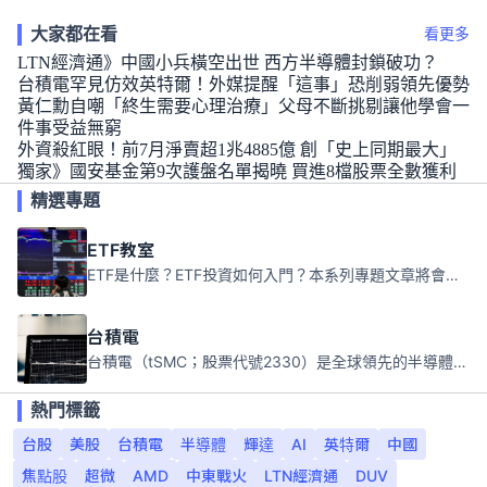
大家都在看
看更多
LTN經濟通》中國小兵橫空出世 西方半導體封鎖破功？
台積電罕見仿效英特爾！外媒提醒「這事」恐削弱領先優勢
黃仁勳自嘲「終生需要心理治療」父母不斷挑剔讓他學會一
件事受益無窮
外資殺紅眼！前7月淨賣超1兆4885億 創「史上同期最大」
獨家》國安基金第9次護盤名單揭曉 買進8檔股票全數獲利
精選專題
ETF教室
ETF是什麼？ETF投資如何入門？本系列專題文章將會告訴你新手必須知道的ETF基礎知識。
台積電
台積電（tSMC；股票代號2330）是全球領先的半導體代工公司，成立於1987年，總部位於台灣新竹。且已於美國、日本、德國及中國設廠，台積電是全球首家專業積體電路製造服務公司，也是全球最先進和最大規模的半導體代工廠。
熱門標籤
台股
美股
台積電
半導體
輝達
AI
英特爾
中國
焦點股
超微
AMD
中東戰火
LTN經濟通
DUV