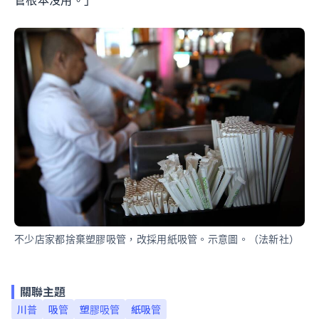
管根本沒用。」
不少店家都捨棄塑膠吸管，改採用紙吸管。示意圖。（法新社）
關聯主題
川普
吸管
塑膠吸管
紙吸管