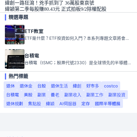
緯創一路狂瀉！兇手抓到了 36萬股東哀號
緯穎第二季每股賺80.43元 正式拍板9/2除權配股
精選專題
ETF教室
ETF是什麼？ETF投資如何入門？本系列專題文章將會告訴你新手必須知道的ETF基礎知識。
台積電
台積電（tSMC；股票代號2330）是全球領先的半導體代工公司，成立於1987年，總部位於台灣新竹。且已於美國、日本、德國及中國設廠，台積電是全球首家專業積體電路製造服務公司，也是全球最先進和最大規模的半導體代工廠。
熱門標籤
退休
退休金
台股
退休生活
緯創
好市多
costco
台積電
美股
副業
養老
副業收入
副業工作
副業投資
退休規劃
焦點股
緯穎
AI伺服器
定存
國際半導體展