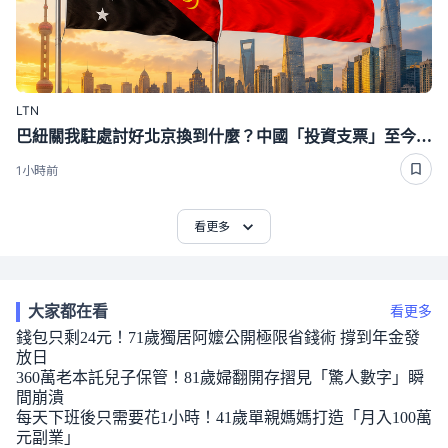
LTN
巴紐關我駐處討好北京換到什麼？中國「投資支票」至今沒看到金額
1小時前
看更多
大家都在看
看更多
錢包只剩24元！71歲獨居阿嬤公開極限省錢術 撐到年金發
放日
360萬老本託兒子保管！81歲婦翻開存摺見「驚人數字」瞬
間崩潰
每天下班後只需要花1小時！41歲單親媽媽打造「月入100萬
元副業」