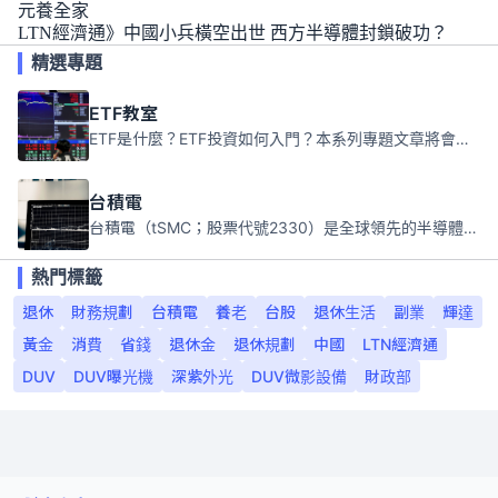
元養全家
LTN經濟通》中國小兵橫空出世 西方半導體封鎖破功？
精選專題
ETF教室
ETF是什麼？ETF投資如何入門？本系列專題文章將會告訴你新手必須知道的ETF基礎知識。
台積電
台積電（tSMC；股票代號2330）是全球領先的半導體代工公司，成立於1987年，總部位於台灣新竹。且已於美國、日本、德國及中國設廠，台積電是全球首家專業積體電路製造服務公司，也是全球最先進和最大規模的半導體代工廠。
熱門標籤
退休
財務規劃
台積電
養老
台股
退休生活
副業
輝達
黃金
消費
省錢
退休金
退休規劃
中國
LTN經濟通
DUV
DUV曝光機
深紫外光
DUV微影設備
財政部