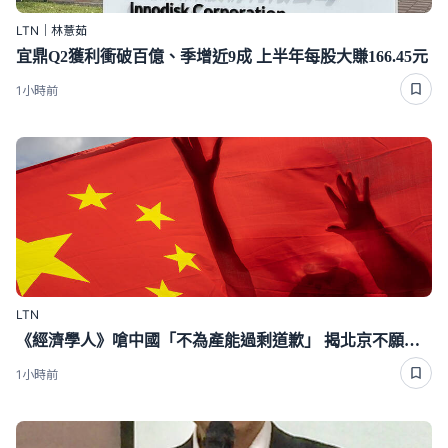
LTN｜林薏茹
宜鼎Q2獲利衝破百億、季增近9成 上半年每股大賺166.45元
1小時前
LTN
《經濟學人》嗆中國「不為產能過剩道歉」 揭北京不願面對1真相
1小時前