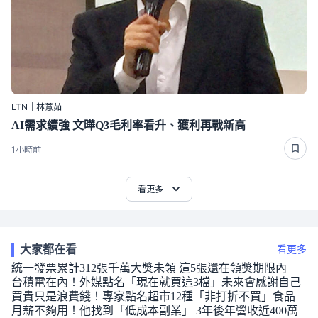
LTN｜林薏茹
AI需求續強 文曄Q3毛利率看升、獲利再戰新高
1小時前
看更多
大家都在看
看更多
統一發票累計312張千萬大獎未領 這5張還在領獎期限內
台積電在內！外媒點名「現在就買這3檔」未來會感謝自己
買貴只是浪費錢！專家點名超市12種「非打折不買」食品
月薪不夠用！他找到「低成本副業」 3年後年營收近400萬