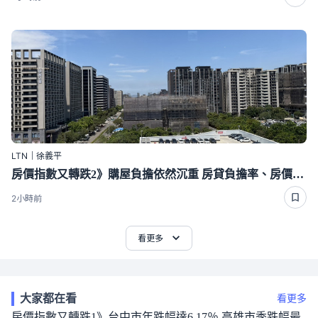
LTN｜徐義平
房價指數又轉跌2》購屋負擔依然沉重 房貸負擔率、房價所得比均加重
2小時前
看更多
大家都在看
看更多
房價指數又轉跌1》台中市年跌幅達6.17％ 高雄市季跌幅最