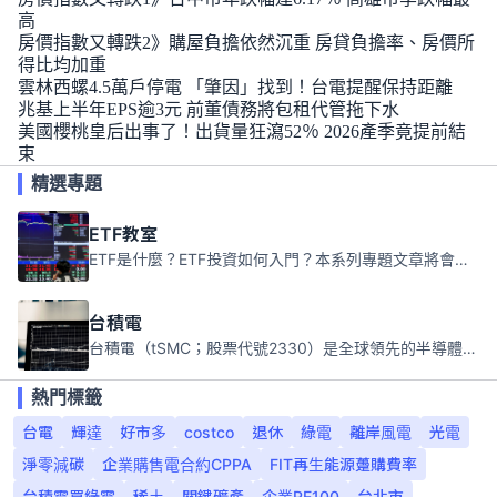
高
房價指數又轉跌2》購屋負擔依然沉重 房貸負擔率、房價所
得比均加重
雲林西螺4.5萬戶停電 「肇因」找到！台電提醒保持距離
兆基上半年EPS逾3元 前董債務將包租代管拖下水
美國櫻桃皇后出事了！出貨量狂瀉52％ 2026產季竟提前結
束
精選專題
ETF教室
ETF是什麼？ETF投資如何入門？本系列專題文章將會告訴你新手必須知道的ETF基礎知識。
台積電
台積電（tSMC；股票代號2330）是全球領先的半導體代工公司，成立於1987年，總部位於台灣新竹。且已於美國、日本、德國及中國設廠，台積電是全球首家專業積體電路製造服務公司，也是全球最先進和最大規模的半導體代工廠。
熱門標籤
台電
輝達
好市多
costco
退休
綠電
離岸風電
光電
淨零減碳
企業購售電合約CPPA
FIT再生能源躉購費率
台積電買綠電
稀土
關鍵礦產
企業RE100
台北市