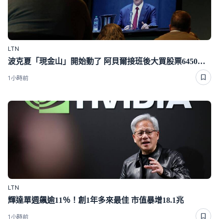
LTN
波克夏「現金山」開始動了 阿貝爾接班後大買股票6450億元
1小時前
LTN
輝達單週飆逾11％！創1年多來最佳 市值暴增18.1兆
1小時前