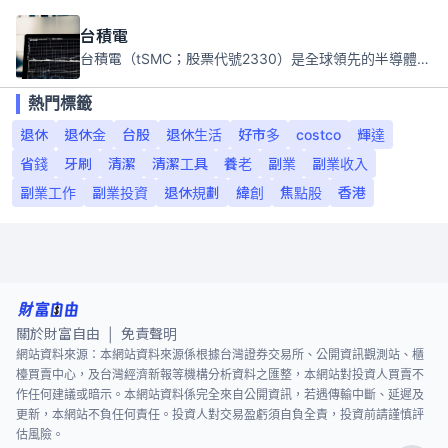
台積電
台積電（tSMC；股票代號2330）是全球領先的半導體代工公司，成立於1987年，總部位於台灣新竹。且已於美國、日本、德國及中國設廠，台積電是全球首家專業積體電路製造服務公司，也是全球最先進和最大規模的半導體代工廠。
熱門標籤
退休
退休金
台股
退休生活
好市多
costco
輝達
省錢
牙刷
清潔
清潔工具
養老
副業
副業收入
副業工作
副業投資
退休規劃
緯創
焦點股
香港
關於財富自由
免責聲明
|
網站資料來源：本網站資料來源係根據台灣證券交易所、公開資訊觀測站、櫃
檯買賣中心，及台灣經濟新報等機構分析資料之匯整，本網站對投資人買賣不
作任何建議或暗示。本網站資料係完全來自公開資訊，若遇傳輸中斷、延遲及
更新，本網站不負任何責任。投資人對交易盈虧須自負全責，投資前請謹慎評
估風險。