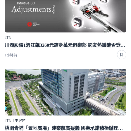
LTN
川湖股價1週狂飆3260元躋身萬元俱樂部 網友熱議能否登「股王」
1小時前
LTN｜李容萍
桃園青埔「置地廣場」建案航高疑義 國壽承諾積極辦理拆除