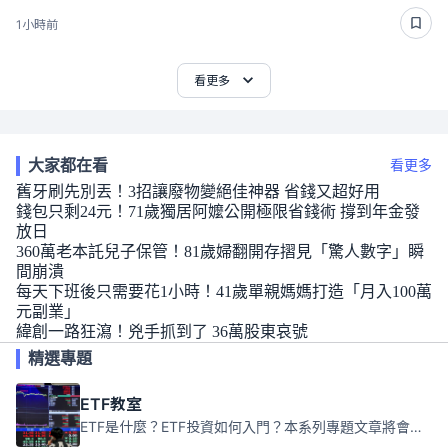
1小時前
看更多
大家都在看
看更多
舊牙刷先別丟！3招讓廢物變絕佳神器 省錢又超好用
錢包只剩24元！71歲獨居阿嬤公開極限省錢術 撐到年金發
放日
360萬老本託兒子保管！81歲婦翻開存摺見「驚人數字」瞬
間崩潰
每天下班後只需要花1小時！41歲單親媽媽打造「月入100萬
元副業」
緯創一路狂瀉！兇手抓到了 36萬股東哀號
精選專題
ETF教室
ETF是什麼？ETF投資如何入門？本系列專題文章將會告訴你新手必須知道的ETF基礎知識。