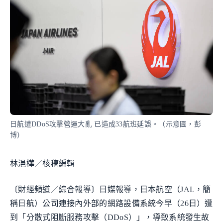
日航遭DDoS攻擊營運大亂 已造成33航班延誤。（示意圖，彭
博）
林浥樺／核稿編輯
〔財經頻道／綜合報導〕日媒報導，日本航空（JAL，簡
稱日航）公司連接內外部的網路設備系統今早（26日）遭
到「分散式阻斷服務攻擊（DDoS）」，導致系統發生故