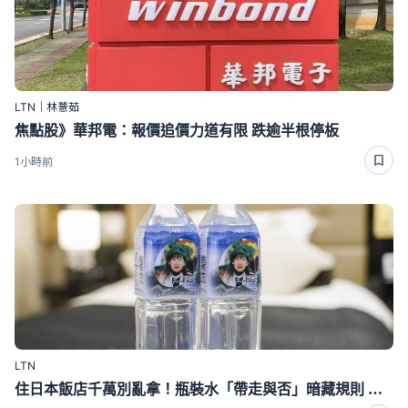
LTN｜林薏茹
焦點股》華邦電：報價追價力道有限 跌逾半根停板
1小時前
LTN
住日本飯店千萬別亂拿！瓶裝水「帶走與否」暗藏規則 搞錯恐多花錢