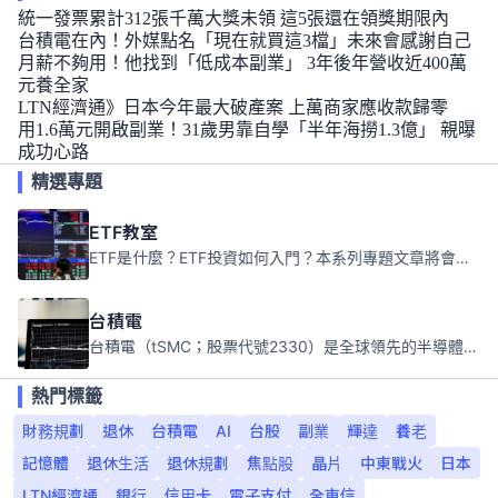
統一發票累計312張千萬大獎未領 這5張還在領獎期限內
台積電在內！外媒點名「現在就買這3檔」未來會感謝自己
月薪不夠用！他找到「低成本副業」 3年後年營收近400萬
元養全家
LTN經濟通》日本今年最大破產案 上萬商家應收款歸零
用1.6萬元開啟副業！31歲男靠自學「半年海撈1.3億」 親曝
成功心路
精選專題
ETF教室
ETF是什麼？ETF投資如何入門？本系列專題文章將會告訴你新手必須知道的ETF基礎知識。
台積電
台積電（tSMC；股票代號2330）是全球領先的半導體代工公司，成立於1987年，總部位於台灣新竹。且已於美國、日本、德國及中國設廠，台積電是全球首家專業積體電路製造服務公司，也是全球最先進和最大規模的半導體代工廠。
熱門標籤
財務規劃
退休
台積電
AI
台股
副業
輝達
養老
記憶體
退休生活
退休規劃
焦點股
晶片
中東戰火
日本
LTN經濟通
銀行
信用卡
電子支付
全東信