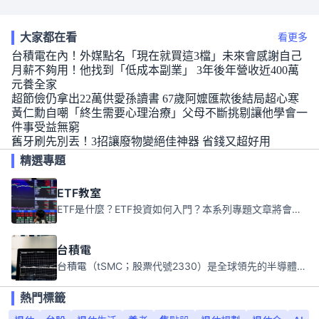
大家都在看
看更多
台積電在內！外媒點名「現在就買這3檔」未來會感謝自己
月薪不夠用！他找到「低成本副業」 3年後年營收近400萬
元養全家
超節儉仍拿出22萬供愛孫讀書 67歲阿嬤匯款後結局超心寒
黃仁勳自嘲「終生需要心理治療」父母不斷挑剔讓他學會一
件事受益無窮
舊牙刷先別丟！3招讓廢物變絕佳神器 省錢又超好用
精選專題
ETF教室
ETF是什麼？ETF投資如何入門？本系列專題文章將會告訴你新手必須知道的ETF基礎知識。
台積電
台積電（tSMC；股票代號2330）是全球領先的半導體代工公司，成立於1987年，總部位於台灣新竹。且已於美國、日本、德國及中國設廠，台積電是全球首家專業積體電路製造服務公司，也是全球最先進和最大規模的半導體代工廠。
熱門標籤