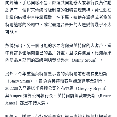
向輝達下手也同樣不易，輝達共同創辦人兼執行長黃仁勳
創造了一個摒棄傳統等級制度的獨特管理架構。黃仁勳在
此橫向結構中直接掌握數十名下屬，這使在輝達或者像英
特爾這樣的公司中，確定最適合晉升的人選變得幾乎不太
可能。
彭博指出，另一個可能的求才方向是英特爾的大客戶，當
中有許多也展開自己的晶片計畫，且取得進展，比如蘋果
內部晶片部門的高級副總裁斯魯吉（Johny Srouji）。
另外，今年重返英特爾董事會的英特爾前財務長史密斯
（Stacy Smith）、曾負責英特爾客戶端運算事業部門、
2022加入亞得諾半導體公司的布萊恩（Gregory Bryant）
與Ampere運算公司執行長、英特爾前總裁詹姆斯（Renee
James）都是不錯人選。
知情人士透露，英特爾董事會目前考慮的人選包括邁威爾