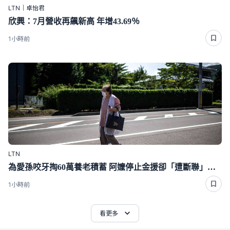
LTN｜卓怡君
欣興：7月營收再飆新高 年增43.69％
1小時前
LTN
為愛孫咬牙掏60萬養老積蓄 阿嬤停止金援卻「遭斷聯」下場好心酸
1小時前
看更多