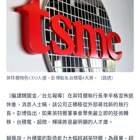
英特爾物色CEO人選，彭博點名台積電4大將。（路透）
〔編譯魏國金／台北報導〕在英特爾執行長季辛格宣佈退
休後，消息人士稱，該公司正積極從外部尋找新的執行
長。彭博指出，如果英特爾董事會聚焦最立即的技術轉
移，台積電、超微、輝達將是最明顯的人才庫。
報導說，台積電的製造能力大幅超越英特爾，為蘋果、超