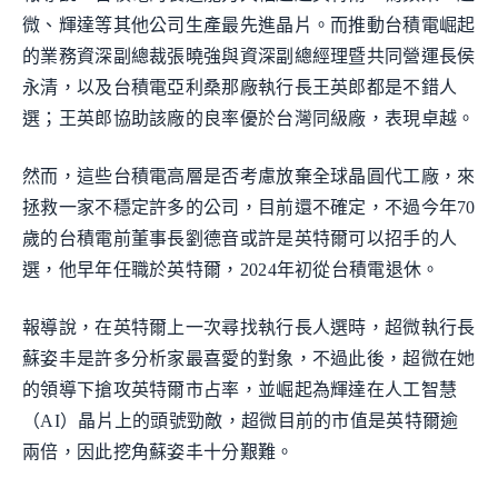
微、輝達等其他公司生產最先進晶片。而推動台積電崛起
的業務資深副總裁張曉強與資深副總經理暨共同營運長侯
永清，以及台積電亞利桑那廠執行長王英郎都是不錯人
選；王英郎協助該廠的良率優於台灣同級廠，表現卓越。
然而，這些台積電高層是否考慮放棄全球晶圓代工廠，來
拯救一家不穩定許多的公司，目前還不確定，不過今年70
歲的台積電前董事長劉德音或許是英特爾可以招手的人
選，他早年任職於英特爾，2024年初從台積電退休。
報導說，在英特爾上一次尋找執行長人選時，超微執行長
蘇姿丰是許多分析家最喜愛的對象，不過此後，超微在她
的領導下搶攻英特爾市占率，並崛起為輝達在人工智慧
（AI）晶片上的頭號勁敵，超微目前的市值是英特爾逾
兩倍，因此挖角蘇姿丰十分艱難。