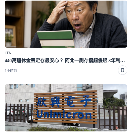
LTN
440萬退休金丟定存最安心？ 阿北一刷存摺超傻眼 3年利息僅1千多
1小時前