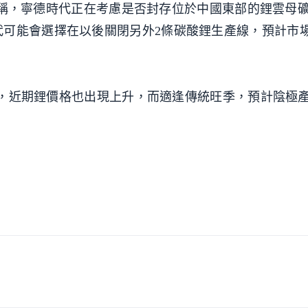
士消息稱，寧德時代正在考慮是否封存位於中國東部的鋰雲母
代可能會選擇在以後關閉另外2條碳酸鋰生產線，預計市
4%，近期鋰價格也出現上升，而適逢傳統旺季，預計陰極