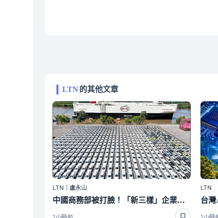
LTN
的其他文章
LTN｜盧永山
LTN
中國商務部被打臉！「新三樣」企業產能過剩 註銷近1.3萬家
1小時前
1小時