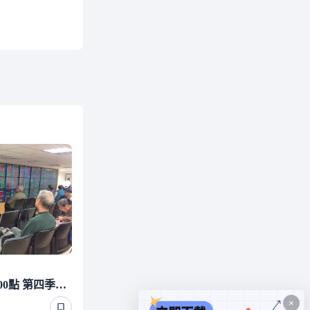
投顧：台股短線已反彈5000點 第四季逢低布局