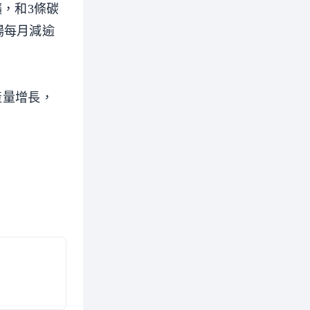
礦，和3條碳
場每月減逾
產量增長，