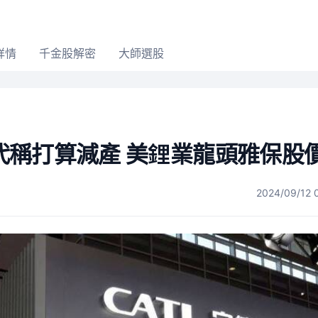
詳情
千金股解密
大師選股
代稱打算減產 美鋰業龍頭雅保股
2024/09/12 