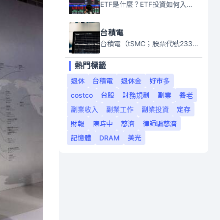
ETF是什麼？ETF投資如何入門？本系列專題文章將會告訴你新手必須知道的ETF基礎知識。
台積電
台積電（tSMC；股票代號2330）是全球領先的半導體代工公司，成立於1987年，總部位於台灣新竹。且已於美國、日本、德國及中國設廠，台積電是全球首家專業積體電路製造服務公司，也是全球最先進和最大規模的半導體代工廠。
熱門標籤
退休
台積電
退休金
好市多
costco
台股
財務規劃
副業
養老
副業收入
副業工作
副業投資
定存
財報
陳時中
慈濟
律師騙慈濟
記憶體
DRAM
美光