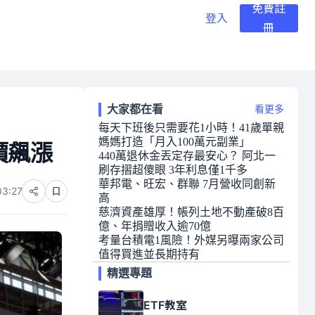
免費註
登入
冊
大家都在看
看更多
每天下班後只需要花1小時！41歲單親
媽媽打造「月入100萬元副業」
價飆漲
440萬退休金丟定存最安心？ 阿北一
刷存摺超傻眼 3年利息僅1千多
華邦電、旺宏、群聯 7月營收同創新
03:27
高
慈濟資產雄厚！帳列土地不動產破8百
億、年捐贈收入逾70億
考量台積電1風險！外媒另曝兩家公司
值得買進並長期持有
精選專題
ETF教室