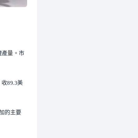
鋰產量。市
89.3美
加的主要