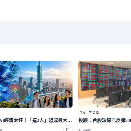
LTN｜王孟倫
台灣AI經濟太狂！「這2人」恐成最大變數 西媒全說了
前
1小時前