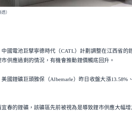
路透）
中國電池巨擘寧德時代（CATL）計劃調整在江西省的
鋰市供應過剩的情況，有機會推動鋰價觸底回升。
礦巨頭雅保（Albemarle）昨日收盤大漲13.58%、收
西宜春的鋰礦，該礦區先前被視為是導致鋰市供應大幅增