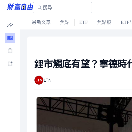
最新文章
焦點
ETF
焦點股
ETF
鋰市觸底有望？寧德時
LTN