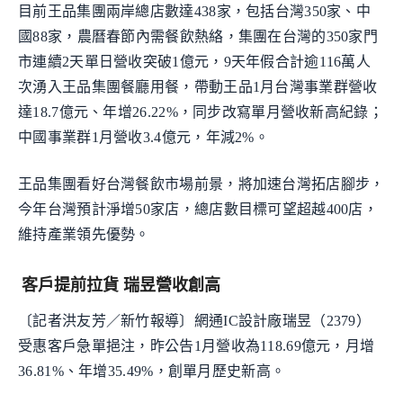
目前王品集團兩岸總店數達438家，包括台灣350家、中
國88家，農曆春節內需餐飲熱絡，集團在台灣的350家門
市連續2天單日營收突破1億元，9天年假合計逾116萬人
次湧入王品集團餐廳用餐，帶動王品1月台灣事業群營收
達18.7億元、年增26.22%，同步改寫單月營收新高紀錄；
中國事業群1月營收3.4億元，年減2%。
王品集團看好台灣餐飲市場前景，將加速台灣拓店腳步，
今年台灣預計淨增50家店，總店數目標可望超越400店，
維持產業領先優勢。
客戶提前拉貨 瑞昱營收創高
〔記者洪友芳／新竹報導〕網通IC設計廠瑞昱（2379）
受惠客戶急單挹注，昨公告1月營收為118.69億元，月增
36.81%、年增35.49%，創單月歷史新高。