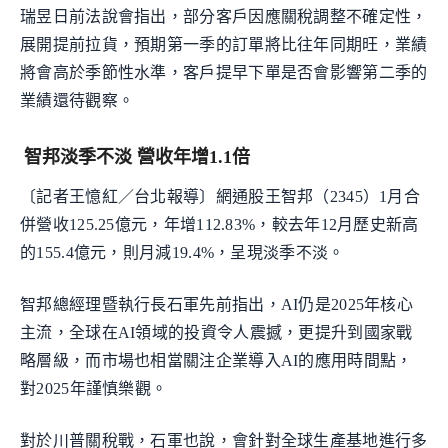
瑞昱日前法說會指出，部分客戶因應關稅調整不確定性，
展開提前拉貨，預期第一季的訂單將比往年同期旺，業績
將會高於季節性水準，客戶提早下單是否會影響第二季的
業績還待觀察。
智邦淡季不淡 營收年增1.1倍
〔記者王憶紅／台北報導〕網通股王智邦（2345）1月合
併營收125.25億元，年增112.83%，較去年12月歷史新高
的155.4億元，則月減19.4%，呈現淡季不淡。
智邦總經理暨執行長石軍先前指出，AI仍是2025年核心
主流，全球在AI領域的投資令人震撼，更提升到國家戰
略層級，而市場也相當關注企業導入AI的應用時間點，
對2025年謹慎樂觀。
對於川普關稅戰，石軍也說，會針對全球生產基地進行多