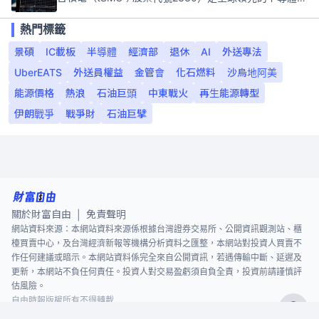
熱門標籤
景碩
IC載板
半導體
經濟部
退休
AI
外送專法
UberEATS
外送員權益
金管會
化石燃料
沙烏地阿美
能源價格
熱浪
石油巨頭
中東戰火
再生能源轉型
伊朗戰爭
戰爭財
石油巨擘
關於財富自由
免責聲明
|
網站資料來源：本網站資料來源係根據台灣證券交易所、公開資訊觀測站、櫃
檯買賣中心，及台灣經濟新報等機構分析資料之匯整，本網站對投資人買賣不
作任何建議或暗示。本網站資料係完全來自公開資訊，若遇傳輸中斷、延遲及
更新，本網站不負任何責任。投資人對交易盈虧須自負全責，投資前請謹慎評
估風險。
自由時報版權所有不得轉載
©
2026
The Liberty Times. All Rights Reserved.