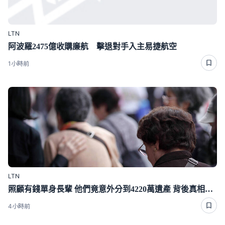
LTN
阿波羅2475億收購廉航 擊退對手入主易捷航空
1小時前
LTN
照顧有錢單身長輩 他們竟意外分到4220萬遺產 背後真相曝光了
4小時前