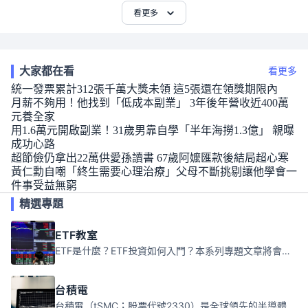
看更多
大家都在看
看更多
統一發票累計312張千萬大獎未領 這5張還在領獎期限內
月薪不夠用！他找到「低成本副業」 3年後年營收近400萬
元養全家
用1.6萬元開啟副業！31歲男靠自學「半年海撈1.3億」 親曝
成功心路
超節儉仍拿出22萬供愛孫讀書 67歲阿嬤匯款後結局超心寒
黃仁勳自嘲「終生需要心理治療」父母不斷挑剔讓他學會一
件事受益無窮
精選專題
ETF教室
ETF是什麼？ETF投資如何入門？本系列專題文章將會告訴你新手必須知道的ETF基礎知識。
台積電
台積電（tSMC；股票代號2330）是全球領先的半導體代工公司，成立於1987年，總部位於台灣新竹。且已於美國、日本、德國及中國設廠，台積電是全球首家專業積體電路製造服務公司，也是全球最先進和最大規模的半導體代工廠。