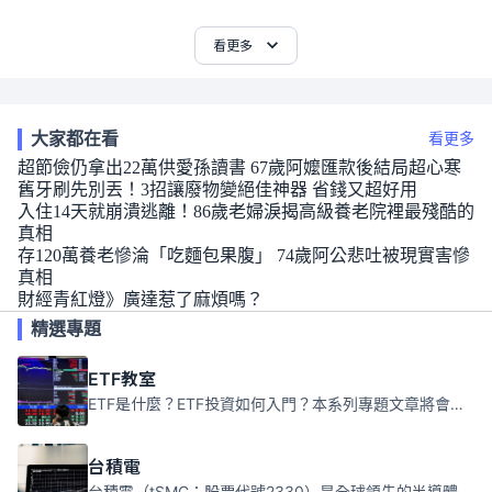
看更多
大家都在看
看更多
超節儉仍拿出22萬供愛孫讀書 67歲阿嬤匯款後結局超心寒
舊牙刷先別丟！3招讓廢物變絕佳神器 省錢又超好用
入住14天就崩潰逃離！86歲老婦淚揭高級養老院裡最殘酷的
真相
存120萬養老慘淪「吃麵包果腹」 74歲阿公悲吐被現實害慘
真相
財經青紅燈》廣達惹了麻煩嗎？
精選專題
ETF教室
ETF是什麼？ETF投資如何入門？本系列專題文章將會告訴你新手必須知道的ETF基礎知識。
台積電
台積電（tSMC；股票代號2330）是全球領先的半導體代工公司，成立於1987年，總部位於台灣新竹。且已於美國、日本、德國及中國設廠，台積電是全球首家專業積體電路製造服務公司，也是全球最先進和最大規模的半導體代工廠。