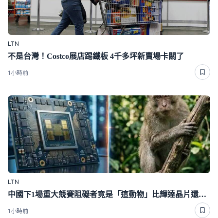
LTN
不是台灣！Costco展店踢鐵板 4千多坪新賣場卡關了
1小時前
LTN
中國下1場重大競賽阻礙者竟是「這動物」比輝達晶片還難搞
1小時前