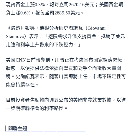
現貨黃金上漲0.3%，報每盎司2670.16美元；美國黃金期
貨上漲0.6%，報每盎司2689.50美元。
《路透》報導，瑞銀分析師史陶諾瓦（Giovanni
Staunovo）表示：「避險需求升溫支撐黃金，抵銷了美元
走強和利率上升帶來的下跌壓力。」
美國CNN日前報導稱，川普正在考慮宣布國家經濟緊急
狀態，以便提供法律依據向盟友和對手全面徵收大量關
稅。史陶諾瓦表示，隨著川普即將上任，市場不確定性可
能會持續存在。
目前投資者焦點轉向週五公布的美國非農就業數據，以進
一步明確聯準會的利率路徑。
關聯主題