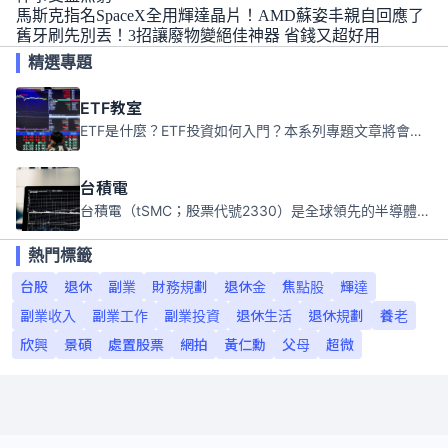
馬斯克指名SpaceX全用輝達晶片！AMD蘇姿丰親自回應了
舊牙刷先別丟！3招讓廢物變絕佳神器 省錢又超好用
精選專題
ETF教室
ETF是什麼？ETF投資如何入門？本系列專題文章將會告訴你新手必須知道的ETF基礎知識。
台積電
台積電（tSMC；股票代號2330）是全球領先的半導體代工公司，成立於1987年，總部位於台灣新竹。且已於美國、日本、德國及中國設廠，台積電是全球首家專業積體電路製造服務公司，也是全球最先進和最大規模的半導體代工廠。
熱門標籤
台股
退休
副業
財務規劃
退休金
焦點股
輝達
副業收入
副業工作
副業投資
退休生活
退休規劃
養老
欣興
景碩
處置股票
網拍
黃仁勳
父母
超微