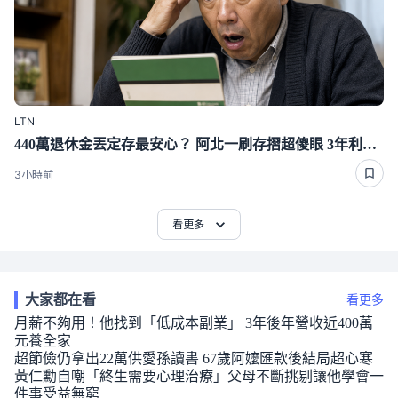
LTN
440萬退休金丟定存最安心？ 阿北一刷存摺超傻眼 3年利息僅1千多
3小時前
看更多
大家都在看
看更多
月薪不夠用！他找到「低成本副業」 3年後年營收近400萬
元養全家
超節儉仍拿出22萬供愛孫讀書 67歲阿嬤匯款後結局超心寒
黃仁勳自嘲「終生需要心理治療」父母不斷挑剔讓他學會一
件事受益無窮