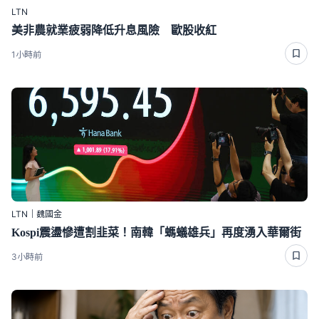
LTN
美非農就業疲弱降低升息風險 歐股收紅
1小時前
LTN｜魏國金
Kospi震盪慘遭割韭菜！南韓「螞蟻雄兵」再度湧入華爾街
3小時前