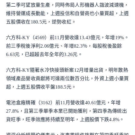
第二季可望放量生產，同時佈局人形機器人諧波減速機，
維持營運成長動能，上週投信和自營商也小量買超，上週
五股價收在180.5元，逆勢收紅。
六方科-KY（4569）前11月營收達13.43億元，年增19%。
前三季稅後淨利2.06億元、年增82.3％，每股稅後盈餘
6.63元，已超越去年全年的3.26元。
六方科-KY隨著水冷快接頭新案12月增量出貨，明年散熱
領域產品營收貢獻將可達兩位數百分比，外資上週小量買
超，上週五股價收平盤188.5元。
電池盒廠精確（3162）前11月營收達40.61億元，年增
27.8%，且第三季單季本業已開始獲利，第四季為傳統出
貨旺季，旺季效應將持續至明年，上週股價下跌4.8%。