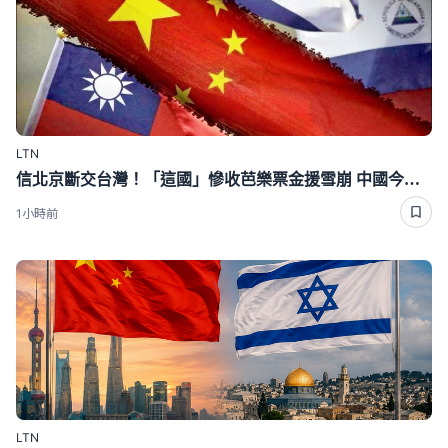
LTN
信北京斷交台灣！「這國」慘收芭樂票金援雪崩 中國今年只給26萬
1小時前
LTN