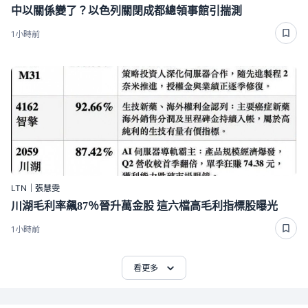
中以關係變了？以色列關閉成都總領事館引揣測
1小時前
LTN｜張慧雯
川湖毛利率飆87％晉升萬金股 這六檔高毛利指標股曝光
1小時前
看更多