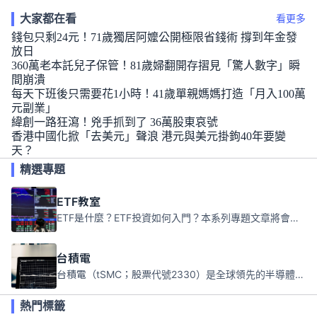
大家都在看
看更多
錢包只剩24元！71歲獨居阿嬤公開極限省錢術 撐到年金發
放日
360萬老本託兒子保管！81歲婦翻開存摺見「驚人數字」瞬
間崩潰
每天下班後只需要花1小時！41歲單親媽媽打造「月入100萬
元副業」
緯創一路狂瀉！兇手抓到了 36萬股東哀號
香港中國化掀「去美元」聲浪 港元與美元掛鉤40年要變
天？
精選專題
ETF教室
ETF是什麼？ETF投資如何入門？本系列專題文章將會告訴你新手必須知道的ETF基礎知識。
台積電
台積電（tSMC；股票代號2330）是全球領先的半導體代工公司，成立於1987年，總部位於台灣新竹。且已於美國、日本、德國及中國設廠，台積電是全球首家專業積體電路製造服務公司，也是全球最先進和最大規模的半導體代工廠。
熱門標籤