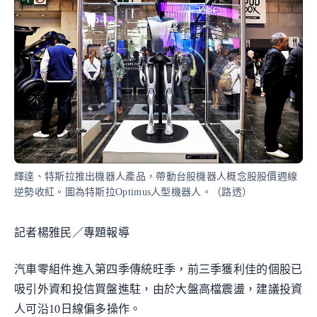
輝達、特斯拉推出機器人產品，帶動台股機器人概念股股價週線
逆勢收紅。圖為特斯拉Optimus人型機器人。（路透）
記者楊雅民／專題報導
汽車零組件進入第四季傳統旺季，前三季獲利佳的個股已
吸引外資和投信買盤進駐，由於大盤高檔震盪，建議投資
人可沿10日線偏多操作。