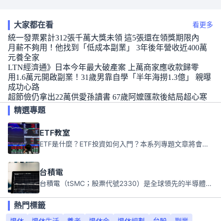
大家都在看
看更多
統一發票累計312張千萬大獎未領 這5張還在領獎期限內
月薪不夠用！他找到「低成本副業」 3年後年營收近400萬
元養全家
LTN經濟通》日本今年最大破產案 上萬商家應收款歸零
用1.6萬元開啟副業！31歲男靠自學「半年海撈1.3億」 親曝
成功心路
超節儉仍拿出22萬供愛孫讀書 67歲阿嬤匯款後結局超心寒
精選專題
ETF教室
ETF是什麼？ETF投資如何入門？本系列專題文章將會告訴你新手必須知道的ETF基礎知識。
台積電
台積電（tSMC；股票代號2330）是全球領先的半導體代工公司，成立於1987年，總部位於台灣新竹。且已於美國、日本、德國及中國設廠，台積電是全球首家專業積體電路製造服務公司，也是全球最先進和最大規模的半導體代工廠。
熱門標籤
退休
退休生活
養老
退休金
退休規劃
台股
副業