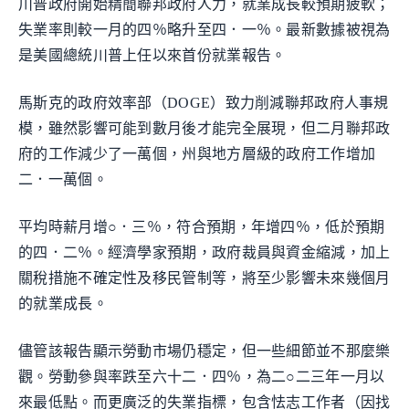
川普政府開始精簡聯邦政府人力，就業成長較預期疲軟；
失業率則較一月的四％略升至四．一％。最新數據被視為
是美國總統川普上任以來首份就業報告。
馬斯克的政府效率部（DOGE）致力削減聯邦政府人事規
模，雖然影響可能到數月後才能完全展現，但二月聯邦政
府的工作減少了一萬個，州與地方層級的政府工作增加
二．一萬個。
平均時薪月增○．三％，符合預期，年增四％，低於預期
的四．二％。經濟學家預期，政府裁員與資金縮減，加上
關稅措施不確定性及移民管制等，將至少影響未來幾個月
的就業成長。
儘管該報告顯示勞動市場仍穩定，但一些細節並不那麼樂
觀。勞動參與率跌至六十二．四％，為二○二三年一月以
來最低點。而更廣泛的失業指標，包含怯志工作者（因找