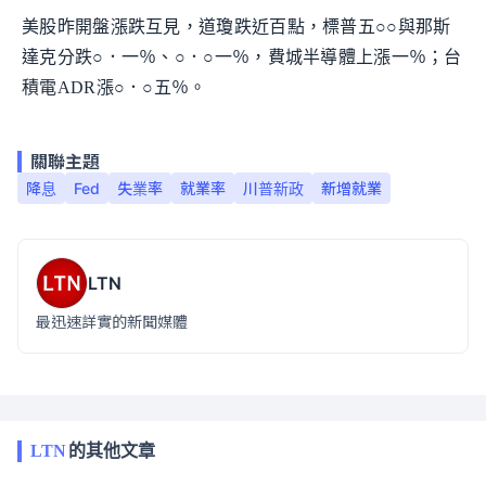
美股昨開盤漲跌互見，道瓊跌近百點，標普五○○與那斯
達克分跌○．一％、○．○一％，費城半導體上漲一％；台
積電ADR漲○．○五％。
關聯主題
降息
Fed
失業率
就業率
川普新政
新增就業
LTN
最迅速詳實的新聞媒體
LTN
的其他文章