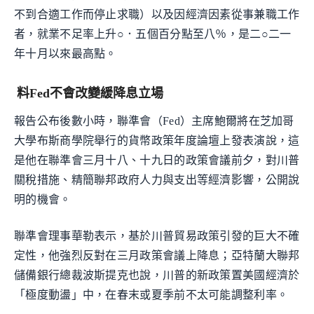
不到合適工作而停止求職）以及因經濟因素從事兼職工作
者，就業不足率上升○．五個百分點至八％，是二○二一
年十月以來最高點。
料Fed不會改變緩降息立場
報告公布後數小時，聯準會（Fed）主席鮑爾將在芝加哥
大學布斯商學院舉行的貨幣政策年度論壇上發表演說，這
是他在聯準會三月十八、十九日的政策會議前夕，對川普
關稅措施、精簡聯邦政府人力與支出等經濟影響，公開說
明的機會。
聯準會理事華勒表示，基於川普貿易政策引發的巨大不確
定性，他強烈反對在三月政策會議上降息；亞特蘭大聯邦
儲備銀行總裁波斯提克也說，川普的新政策置美國經濟於
「極度動盪」中，在春末或夏季前不太可能調整利率。