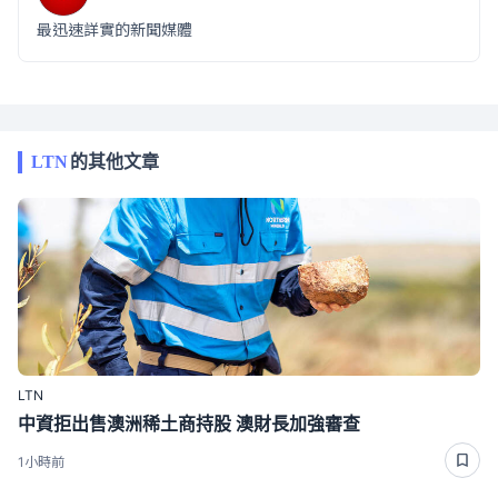
最迅速詳實的新聞媒體
LTN
的其他文章
LTN
中資拒出售澳洲稀土商持股 澳財長加強審查
1小時前