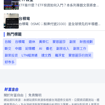
ETF是什麼？ETF投資如何入門？本系列專題文章將會告訴你新手必須知道的ETF基礎知識。
台積電
台積電（tSMC；股票代號2330）是全球領先的半導體代工公司，成立於1987年，總部位於台灣新竹。且已於美國、日本、德國及中國設廠，台積電是全球首家專業積體電路製造服務公司，也是全球最先進和最大規模的半導體代工廠。
熱門標籤
台股
台積電
退休
黃崇仁
蒙娜麗莎
副業
財務規劃
斷交
中國
記憶體
AI
養老
副業收入
副業工作
副業投資
LTN經濟通
達文西
羅浮宮
蒙娜麗莎的微笑
好市多
關於財富自由
免責聲明
|
網站資料來源：本網站資料來源係根據台灣證券交易所、公開資訊觀測站、櫃
檯買賣中心，及台灣經濟新報等機構分析資料之匯整，本網站對投資人買賣不