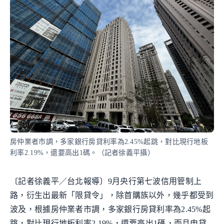
房仲業者市調，多家銀行房貸利率為2.45%起跳，對比現行地板
利率2.19%，還要高出1碼。（記者徐義平攝）
〔記者徐義平／台北報導〕9月央行第七波信用管制上
路，衍生出最新「限貸令」，除首購族以外，幾乎都受到
波及，根據房仲業者市調，多家銀行房貸利率為2.45%起
跳，對比現行地板利率2.19%，還要高出1碼，而且申貸